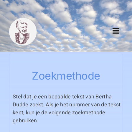
Skip
to
content
Toggl
Navig
Algemeen
Register
Zoekmethode
Thema boeken
Stel dat je een bepaalde tekst van Bertha
Duitse boeken
Dudde zoekt. Als je het nummer van de tekst
kent, kun je de volgende zoekmethode
Links
gebruiken.