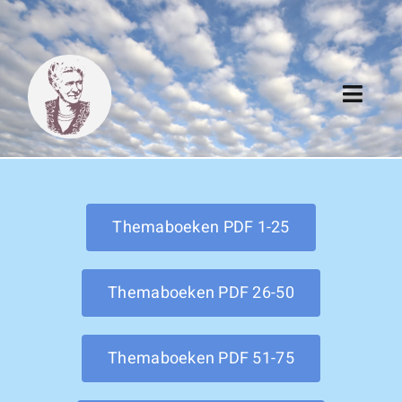
Skip
to
content
Toggl
Navig
Algemeen
Register
Themaboeken PDF 1-25
Thema boeken
Themaboeken PDF 26-50
Duitse boeken
Themaboeken PDF 51-75
Links