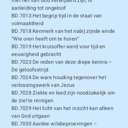
met het van God verwijderd zijn, is
aanleiding tot ongeloof
BD.7013
Het begrip tijd in de staat van
volmaaktheid
BD.7018
Kenmerk van het nabij zijnde einde
“Wie oren heeft om te horen”
BD.7019
Het kruisoffer werd voor tijd en
eeuwigheid gebracht
BD.7023
De reden van deze diepe kennis –
De geloofsstrijd
BD.7024
De ware houding tegenover het
verlossingswerk van Jezus
BD.7028
Ziekte en leed zijn noodzakelijk om
de ziel te reinigen
BD.7029
Het licht van het inzicht kan alleen
van God uitgaan
BD.7030
Aardse wilsbeproevingen –