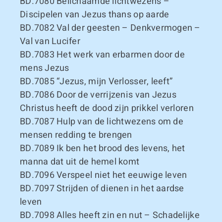
BD.7080
Belichaamde lichtwezens –
Discipelen van Jezus thans op aarde
BD.7082
Val der geesten – Denkvermogen –
Val van Lucifer
BD.7083
Het werk van erbarmen door de
mens Jezus
BD.7085
“Jezus, mijn Verlosser, leeft”
BD.7086
Door de verrijzenis van Jezus
Christus heeft de dood zijn prikkel verloren
BD.7087
Hulp van de lichtwezens om de
mensen redding te brengen
BD.7089
Ik ben het brood des levens, het
manna dat uit de hemel komt
BD.7096
Verspeel niet het eeuwige leven
BD.7097
Strijden of dienen in het aardse
leven
BD.7098
Alles heeft zin en nut – Schadelijke