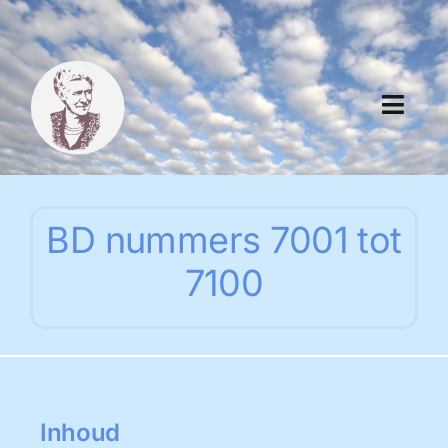
Skip
to
content
Toggl
Navig
Algemeen
BD nummers 7001 tot
Register
7100
Thema boeken
Duitse boeken
Links
Inhoud