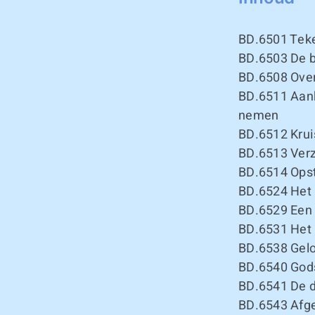
BD.6501
Teke
BD.6503
De b
BD.6508
Over
BD.6511
Aank
nemen
BD.6512
Krui
BD.6513
Verz
BD.6514
Opst
BD.6524
Het 
BD.6529
Een 
BD.6531
Het 
BD.6538
Gelo
BD.6540
Gods
BD.6541
De d
BD.6543
Afge