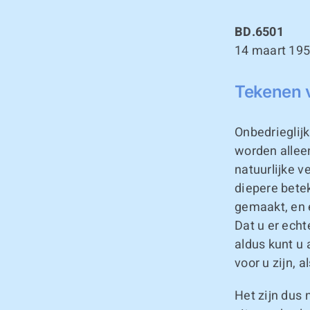
BD.6501
14 maart 19
Tekenen v
Onbedrieglij
worden alleen
natuurlijke v
diepere bete
gemaakt, en 
Dat u er ech
aldus kunt u
voor u zijn, a
Het zijn dus 