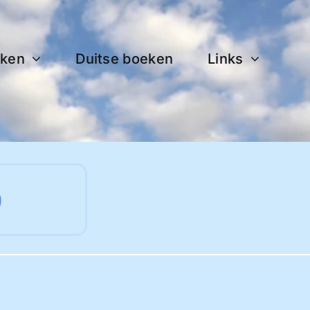
ken
Duitse boeken
Links
0