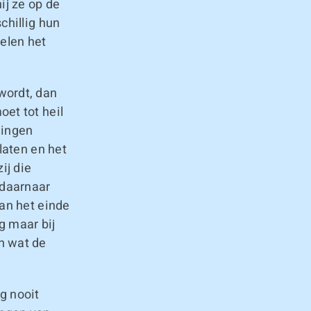
ij ze op de
chillig hun
ielen het
wordt, dan
et tot heil
wingen
laten en het
ij die
 daarnaar
aan het einde
g maar bij
n wat de
g nooit