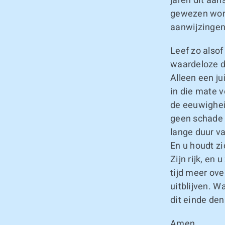
jaren dit aan
gewezen word
aanwijzingen 
Leef zo alsof
waardeloze d
Alleen een ju
in die mate 
de eeuwighei
geen schade 
lange duur va
En u houdt z
Zijn rijk, en 
tijd meer ov
uitblijven. 
dit einde den
Amen