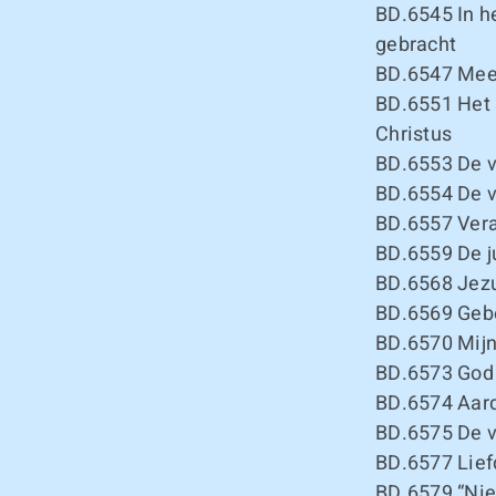
BD.6545
In h
gebracht
BD.6547
Meel
BD.6551
Het 
Christus
BD.6553
De v
BD.6554
De v
BD.6557
Vera
BD.6559
De j
BD.6568
Jezu
BD.6569
Gebe
BD.6570
Mijn
BD.6573
God 
BD.6574
Aard
BD.6575
De v
BD.6577
Lief
BD.6579
“Nie