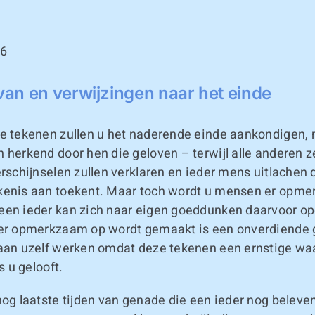
56
an en verwijzingen naar het einde
ke tekenen zullen u het naderende einde aankondigen,
 herkend door hen die geloven – terwijl alle anderen z
erschijnselen zullen verklaren en ieder mens uitlachen 
kenis aan toekent. Maar toch wordt u mensen er opm
een ieder kan zich naar eigen goeddunken daarvoor op
ter opmerkzaam op wordt gemaakt is een onverdiende
 aan uzelf werken omdat deze tekenen een ernstige w
ls u gelooft.
nog laatste tijden van genade die een ieder nog beleve