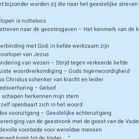
et bijzonder worden zij die naar het geestelijke streven
open is nutteloos
streven naar de geestesgaven – Het kenmerk van de k
erbinding met God: in liefde werkzaam zijn
oorloper van Jezus
ndering van wezen – Strijd tegen verkeerde liefde
uiste woordverkondiging – Gods tegenwoordigheid
s Christus schenker van kracht en leider
dsverhoring – Geloof
 schapen herkennen mijn stem
zelf openbaart zich in het woord
se vooruitgang – Geestelijke achteruitgang
ereniging van de geestvonk met de geest van de Vade
devolle voorbede voor wereldse mensen
mand komt tot de Vader…. ”