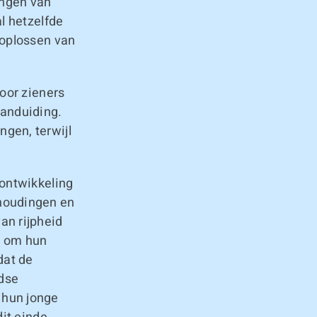
ingen van
l hetzelfde
 oplossen van
door zieners
aanduiding.
gen, terwijl
 ontwikkeling
rhoudingen en
an rijpheid
t om hun
dat de
rdse
 hun jonge