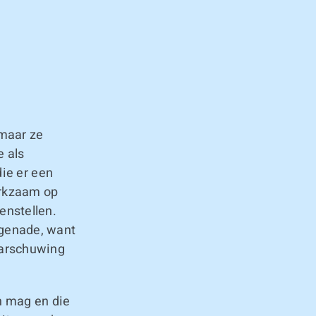
 maar ze
e als
die er een
erkzaam op
enstellen.
 genade, want
aarschuwing
n mag en die