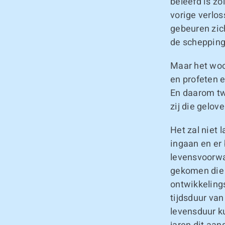
beleefd is z
vorige verlos
gebeuren zic
de schepping
Maar het woor
en profeten 
En daarom tw
zij die gelo
Het zal niet 
ingaan en er
levensvoorwa
gekomen die
ontwikkeling
tijdsduur van
levensduur k