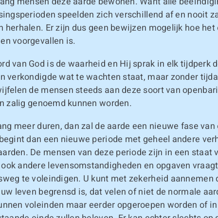
olang mensen deze aarde bewonen. Want alle beëindig
singsperioden speelden zich verschillend af en nooit za
h herhalen. Er zijn dus geen bewijzen mogelijk hoe het
en voorgevallen is.
d van God is de waarheid en Hij sprak in elk tijdperk 
en verkondigde wat te wachten staat, maar zonder tijd
ijfelen de mensen steeds aan deze soort van openbarin
ven zalig genoemd kunnen worden.
lang meer duren, dan zal de aarde een nieuwe fase van
 begint dan een nieuwe periode met geheel andere ve
arden. De mensen van deze periode zijn in een staat v
 ook andere levensomstandigheden en opgaven vraag
sweg te voleindigen. U kunt met zekerheid aannemen 
 uw leven begrensd is, dat velen of niet de normale aa
unnen voleinden maar eerder opgeroepen worden of in