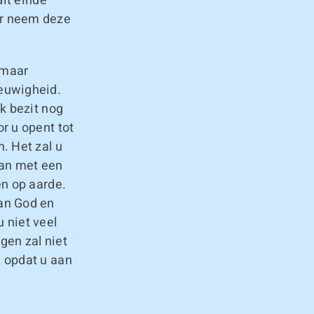
dit einde
ar neem deze
 maar
eeuwigheid.
k bezit nog
r u opent tot
. Het zal u
an met een
en op aarde.
an God en
u niet veel
gen zal niet
n opdat u aan