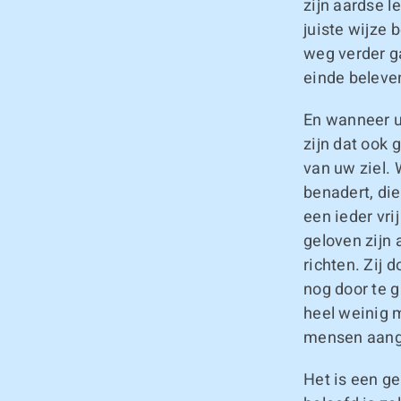
zijn aardse 
juiste wijze 
weg verder ga
einde beleve
En wanneer u
zijn dat ook 
van uw ziel.
benadert, die
een ieder vri
geloven zijn 
richten. Zij 
nog door te g
heel weinig 
mensen aang
Het is een g