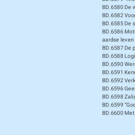
BD.6580
De w
BD.6582
Voo
BD.6585
De s
BD.6586
Moti
aardse leven
BD.6587
De p
BD.6588
Logi
BD.6590
Were
BD.6591
Kenn
BD.6592
Verk
BD.6596
Gees
BD.6598
Zali
BD.6599
“God
BD.6600
Met 
–