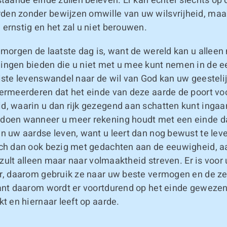
staande einde zullen beleven. Er kan echter slechts op 
en zonder bewijzen omwille van uw wilsvrijheid, ma
ernstig en het zal u niet berouwen.
 morgen de laatste dag is, want de wereld kan u alleen
ingen bieden die u niet met u mee kunt nemen in de 
iste levenswandel naar de wil van God kan uw geestelij
vermeerderen dat het einde van deze aarde de poort voo
d, waarin u dan rijk gezegend aan schatten kunt ingaan
doen wanneer u meer rekening houdt met een einde d
n uw aardse leven, want u leert dan nog bewust te lev
ich dan ook bezig met gedachten aan de eeuwigheid, a
u zult alleen maar naar volmaaktheid streven. Er is voor 
er, daarom gebruik ze naar uw beste vermogen en de ze
Want daarom wordt er voortdurend op het einde geweze
kt en hiernaar leeft op aarde.