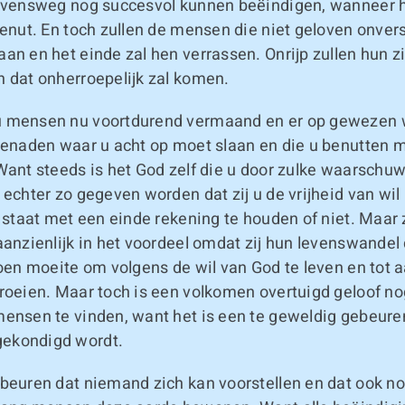
levensweg nog succesvol kunnen beëindigen, wanneer h
benut. En toch zullen de mensen die niet geloven onvers
an en het einde zal hen verrassen. Onrijp zullen hun z
n dat onherroepelijk zal komen.
 mensen nu voortdurend vermaand en er op gewezen 
genaden waar u acht op moet slaan en die u benutten mo
 Want steeds is het God zelf die u door zulke waarschu
 echter zo gegeven worden dat zij u de vrijheid van wil 
j staat met een einde rekening te houden of niet. Maar z
aanzienlijk in het voordeel omdat zij hun levenswandel
doen moeite om volgens de wil van God te leven en tot 
roeien. Maar toch is een volkomen overtuigd geloof no
mensen te vinden, want het is een te geweldig gebeure
ekondigd wordt.
ebeuren dat niemand zich kan voorstellen en dat ook no