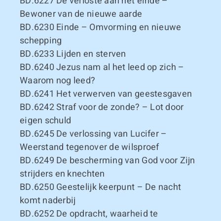
BD.6227
De verloste aan het einde –
Bewoner van de nieuwe aarde
BD.6230
Einde – Omvorming en nieuwe
schepping
BD.6233
Lijden en sterven
BD.6240
Jezus nam al het leed op zich –
Waarom nog leed?
BD.6241
Het verwerven van geestesgaven
BD.6242
Straf voor de zonde? – Lot door
eigen schuld
BD.6245
De verlossing van Lucifer –
Weerstand tegenover de wilsproef
BD.6249
De bescherming van God voor Zijn
strijders en knechten
BD.6250
Geestelijk keerpunt – De nacht
komt naderbij
BD.6252
De opdracht, waarheid te