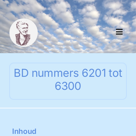
Skip
to
content
Toggl
Navig
Algemeen
BD nummers 6201 tot
Register
6300
Thema boeken
Duitse boeken
Links
Inhoud