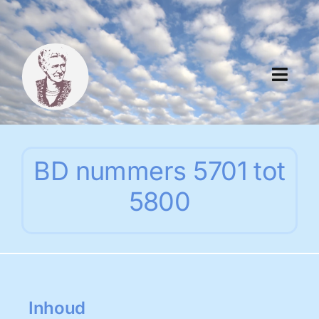
Skip
to
content
Toggl
Navig
Algemeen
BD nummers 5701 tot
Register
5800
Thema boeken
Duitse boeken
Links
Inhoud