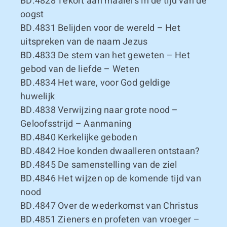
BD.4828
Tekort aan maaiers in de tijd van de
oogst
BD.4831
Belijden voor de wereld – Het
uitspreken van de naam Jezus
BD.4833
De stem van het geweten – Het
gebod van de liefde – Weten
BD.4834
Het ware, voor God geldige
huwelijk
BD.4838
Verwijzing naar grote nood –
Geloofsstrijd – Aanmaning
BD.4840
Kerkelijke geboden
BD.4842
Hoe konden dwaalleren ontstaan?
BD.4845
De samenstelling van de ziel
BD.4846
Het wijzen op de komende tijd van
nood
BD.4847
Over de wederkomst van Christus
BD.4851
Zieners en profeten van vroeger –