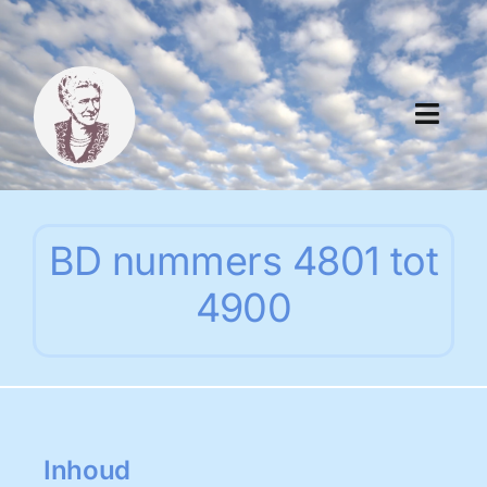
Skip
to
content
Toggl
Navig
Algemeen
BD nummers 4801 tot
Register
4900
Thema boeken
Duitse boeken
Links
Inhoud