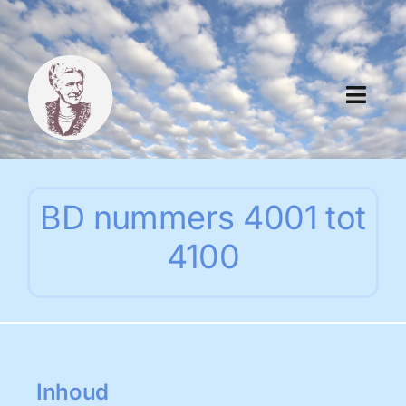
Skip
to
content
Toggl
Navig
Algemeen
BD nummers 4001 tot
Register
4100
Thema boeken
Duitse boeken
Links
Inhoud