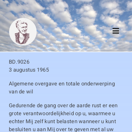
Skip
to
content
Toggl
Navig
Algemeen
BD.9026
Register
3 augustus 1965
Algemene overgave en totale onderwerping
Thema boeken
van de wil
Duitse boeken
Gedurende de gang over de aarde rust er een
grote verantwoordelijkheid op u, waarmee u
Links
echter Mij zelf kunt belasten wanneer u kunt
besluiten u aan Mij over te geven met al uw