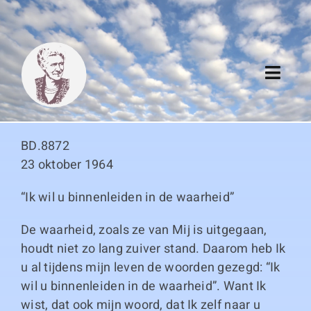
Skip
to
content
Toggl
Navig
Algemeen
BD.8872
Register
23 oktober 1964
“Ik wil u binnenleiden in de waarheid”
Thema boeken
De waarheid, zoals ze van Mij is uitgegaan,
Duitse boeken
houdt niet zo lang zuiver stand. Daarom heb Ik
u al tijdens mijn leven de woorden gezegd: “Ik
Links
wil u binnenleiden in de waarheid”. Want Ik
wist, dat ook mijn woord, dat Ik zelf naar u