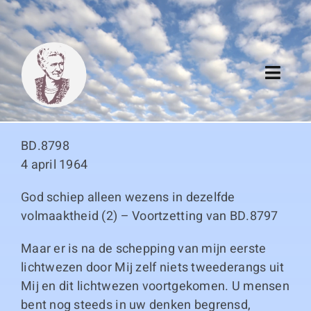
Skip
to
content
Toggl
Navig
Algemeen
BD.8798
Register
4 april 1964
God schiep alleen wezens in dezelfde
Thema boeken
volmaaktheid (2) – Voortzetting van BD.8797
Duitse boeken
Maar er is na de schepping van mijn eerste
lichtwezen door Mij zelf niets tweederangs uit
Links
Mij en dit lichtwezen voortgekomen. U mensen
bent nog steeds in uw denken begrensd,