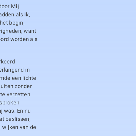
door Mij
dden als Ik,
het begin,
wigheden, want
oord worden als
rkeerd
erlangend in
omde een lichte
 uiten zonder
 te verzetten
gesproken
ij was. En nu
t beslissen,
e wijken van de