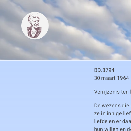
Skip
to
content
BD.8794
30 maart 1964
Verrijzenis ten
De wezens die e
ze in innige li
liefde en er da
hun willen en 