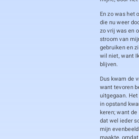
En zo was het 
die nu weer doo
zo vrij was en 
stroom van mij
gebruiken en zi
wil niet, want 
blijven.
Dus kwam de vri
want tevoren b
uitgegaan. Het 
in opstand kwam
keren; want de 
dat wel ieder s
mijn evenbeeld
maakte, omdat 