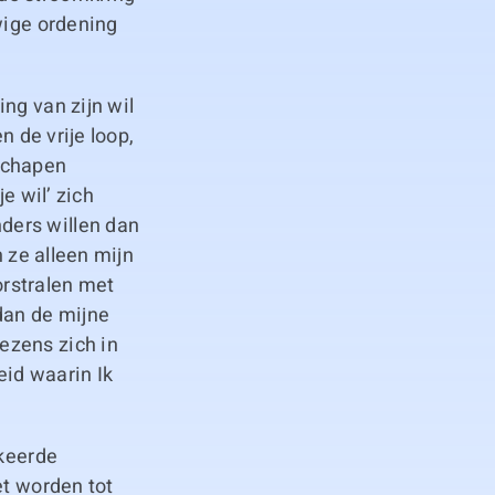
wige ordening
ng van zijn wil
n de vrije loop,
schapen
e wil’ zich
ders willen dan
n ze alleen mijn
orstralen met
dan de mijne
ezens zich in
eid waarin Ik
rkeerde
et worden tot