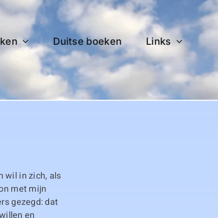
ken
Duitse boeken
Links
wil in zich, als
kon met mijn
ers gezegd: dat
willen en