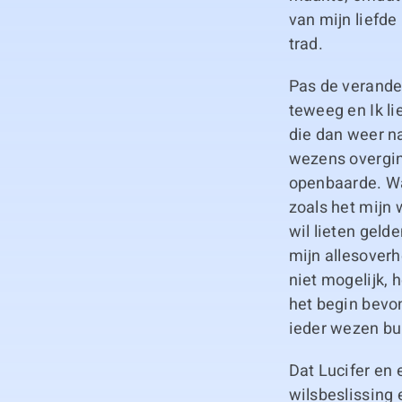
van mijn liefde
trad.
Pas de verander
teweeg en Ik li
die dan weer n
wezens overging
openbaarde. Wa
zoals het mijn 
wil lieten geld
mijn allesoverh
niet mogelijk,
het begin bevo
ieder wezen bui
Dat Lucifer en 
wilsbeslissing 