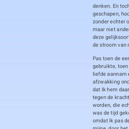
denken. En toc
geschapen, hoo
zonder echter o
maar niet ande
deze gelijksoor
de stroom van m
Pas toen de ee
gebruikte, toen
liefde aannam 
afzwakking onde
dat Ik hem daar
tegen de kracht
worden, die ech
was de tijd ge
omdat Ik pas de
mijne, door het