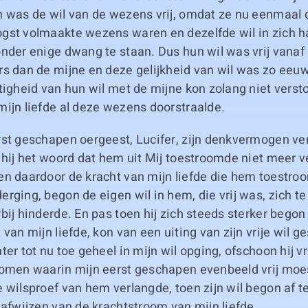
h was de wil van de wezens vrij, omdat ze nu eenmaal 
gst volmaakte wezens waren en dezelfde wil in zich ha
nder enige dwang te staan. Dus hun wil was vrij vanaf 
rs dan de mijne en deze gelijkheid van wil was zo eeu
tigheid van hun wil met de mijne kon zolang niet verst
ijn liefde al deze wezens doorstraalde.
rst geschapen oergeest, Lucifer, zijn denkvermogen ve
 hij het woord dat hem uit Mij toestroomde niet meer v
en daardoor de kracht van mijn liefde die hem toestro
rging, begon de eigen wil in hem, die vrij was, zich te
bij hinderde. En pas toen hij zich steeds sterker begon
 van mijn liefde, kon van een uiting van zijn vrije wil 
ter tot nu toe geheel in mijn wil opging, ofschoon hij vr
komen waarin mijn eerst geschapen evenbeeld vrij moes
 wilsproef van hem verlangde, toen zijn wil begon af t
 afwijzen van de krachtstroom van mijn liefde.