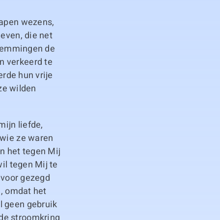
chapen wezens,
geven, die net
r remmingen de
n verkeerd te
erde hun vrije
 ze wilden
ijn liefde,
 wie ze waren
n het tegen Mij
il tegen Mij te
s voor gezegd
d, omdat het
l geen gebruik
 de stroomkring