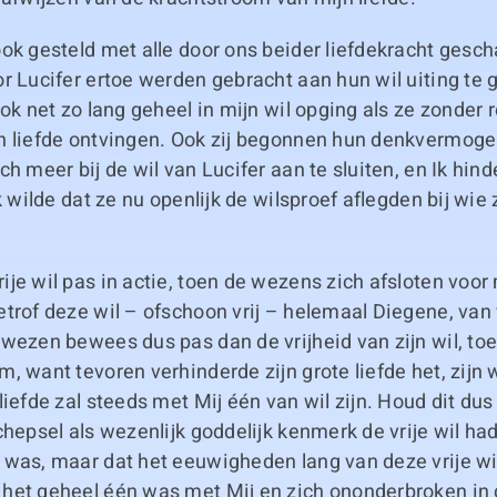
ook gesteld met alle door ons beider liefdekracht ges
r Lucifer ertoe werden gebracht aan hun wil uiting te 
ook net zo lang geheel in mijn wil opging als ze zonde
n liefde ontvingen. Ook zij begonnen hun denkvermoge
ch meer bij de wil van Lucifer aan te sluiten, en Ik hind
Ik wilde dat ze nu openlijk de wilsproef aflegden bij wie
je wil pas in actie, toen de wezens zich afsloten voor m
etrof deze wil – ofschoon vrij – helemaal Diegene, van
wezen bewees dus pas dan de vrijheid van zijn wil, toe
, want tevoren verhinderde zijn grote liefde het, zijn w
liefde zal steeds met Mij één van wil zijn. Houd dit du
chepsel als wezenlijk goddelijk kenmerk de vrije wil ha
 was, maar dat het eeuwigheden lang van deze vrije wi
het geheel één was met Mij en zich ononderbroken in