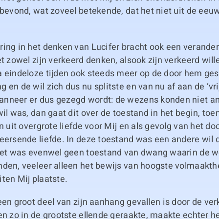
 bevond, wat zoveel betekende, dat het niet uit de eeu
ing in het denken van Lucifer bracht ook een veranderi
et zowel zijn verkeerd denken, alsook zijn verkeerd wille
a eindeloze tijden ook steeds meer op de door hem ge
 en de wil zich dus nu splitste en van nu af aan de ‘vrij
nneer er dus gezegd wordt: de wezens konden niet an
wil was, dan gaat dit over de toestand in het begin, toe
en uit overgrote liefde voor Mij en als gevolg van het do
eersende liefde. In deze toestand was een andere wil 
 het was evenwel geen toestand van dwang waarin de w
nden, veeleer alleen het bewijs van hoogste volmaakth
ten Mij plaatste.
een groot deel van zijn aanhang gevallen is door de ve
en zo in de grootste ellende geraakte, maakte echter h