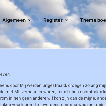
Algemeen
Register
Thema boe
 leven
ens door Mij werden uitgestraald, droegen zolang mijn 
efde met Mij verbonden waren, toen Ik hen doorstralen 
arom in hen geen andere wil kon zijn dan de mijne, and
denken voortdurend in overeenstemming was met mijn 