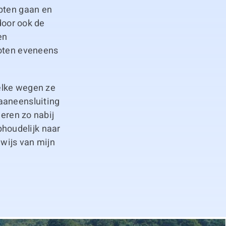
epten gaan en
door ook de
en
loten eveneens
elke wegen ze
aaneensluiting
deren zo nabij
houdelijk naar
ewijs van mijn