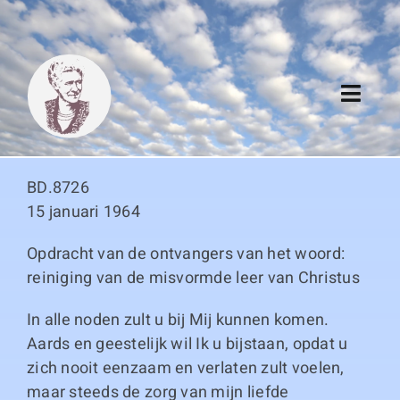
Skip
to
content
Toggl
Navig
Algemeen
BD.8726
Register
15 januari 1964
Opdracht van de ontvangers van het woord:
Thema boeken
reiniging van de misvormde leer van Christus
Duitse boeken
In alle noden zult u bij Mij kunnen komen.
Aards en geestelijk wil Ik u bijstaan, opdat u
Links
zich nooit eenzaam en verlaten zult voelen,
maar steeds de zorg van mijn liefde