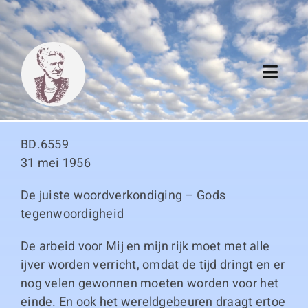
Skip
to
content
Toggl
Navig
Algemeen
BD.6559
Register
31 mei 1956
De juiste woordverkondiging – Gods
Thema boeken
tegenwoordigheid
Duitse boeken
De arbeid voor Mij en mijn rijk moet met alle
ijver worden verricht, omdat de tijd dringt en er
Links
nog velen gewonnen moeten worden voor het
einde. En ook het wereldgebeuren draagt ertoe