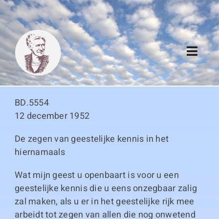
Skip
to
content
Toggl
Navig
Algemeen
BD.5554
Register
12 december 1952
De zegen van geestelijke kennis in het
Thema boeken
hiernamaals
Duitse boeken
Wat mijn geest u openbaart is voor u een
geestelijke kennis die u eens onzegbaar zalig
Links
zal maken, als u er in het geestelijke rijk mee
arbeidt tot zegen van allen die nog onwetend