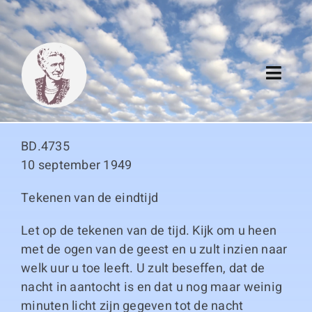
Skip
to
content
Toggl
Navig
Algemeen
BD.4735
Register
10 september 1949
Tekenen van de eindtijd
Thema boeken
Let op de tekenen van de tijd. Kijk om u heen
Duitse boeken
met de ogen van de geest en u zult inzien naar
welk uur u toe leeft. U zult beseffen, dat de
Links
nacht in aantocht is en dat u nog maar weinig
minuten licht zijn gegeven tot de nacht