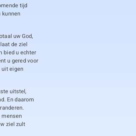
komende tijd
 u kunnen
otaal uw God,
laat de ziel
n bied u echter
ent u gered voor
 uit eigen
te uitstel,
nd. En daarom
eranderen.
 u mensen
w ziel zult