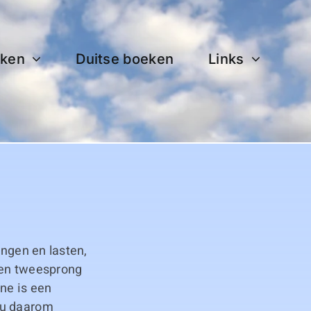
ken
Duitse boeken
Links
ingen en lasten,
een tweesprong
ne is een
 u daarom