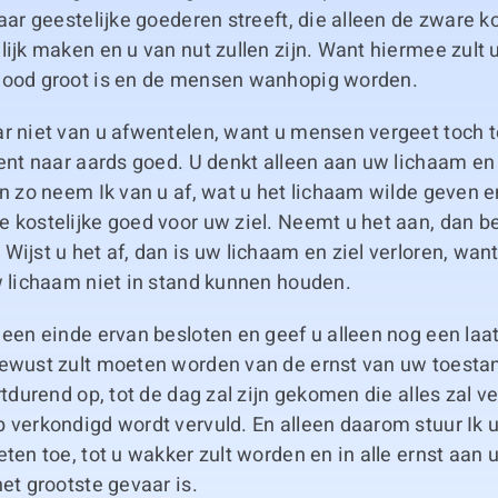
naar geestelijke goederen streeft, die alleen de zware 
lijk maken en u van nut zullen zijn. Want hiermee zult
nood groot is en de mensen wanhopig worden.
ar niet van u afwentelen, want u mensen vergeet toch t
bent naar aards goed. U denkt alleen aan uw lichaam en 
En zo neem Ik van u af, wat u het lichaam wilde geven e
 kostelijke goed voor uw ziel. Neemt u het aan, dan b
Wijst u het af, dan is uw lichaam en ziel verloren, want
w lichaam niet in stand kunnen houden.
 een einde ervan besloten en geef u alleen nog een laats
bewust zult moeten worden van de ernst van uw toesta
ortdurend op, tot de dag zal zijn gekomen die alles zal v
b verkondigd wordt vervuld. En alleen daarom stuur Ik
eten toe, tot u wakker zult worden en in alle ernst aan u
het grootste gevaar is.