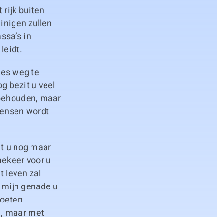
rijk buiten
einigen zullen
ssa’s in
leidt.
lles weg te
g bezit u veel
 behouden, maar
mensen wordt
at u nog maar
mekeer voor u
t leven zal
r mijn genade u
moeten
n, maar met