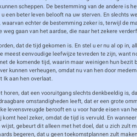
kunnen scheppen. De bestemming van de andere is het 
 u een beter leven belooft na uw sterven. En slechts w
 waarvan echter de bestemming zeker is, terwijl de ma
 weg gaan van het aardse, die naar het zekere verderf 
den, dat de tijd gekomen is. En stel u er nu al op in, a
 meest eenvoudige leefwijze tevreden te zijn, want no
g met de komende tijd, waarin maar weinigen hun bezit
 over kunnen verheugen, omdat nu van hen door mede
 Ik aan hen overlaat.
 horen, dat een vooruitgang slechts denkbeeldig is, d
erdraagbare omstandigheden leeft, dat er een grote om
 elke levensvreugde berooft en u voor harde eisen van he
ij komt heel zeker, omdat de tijd is vervuld. En wannee
 wijst, gebeurt dit alleen met het doel, dat u zich zult 
aards begeren, dat u geen toekomstplannen zult make