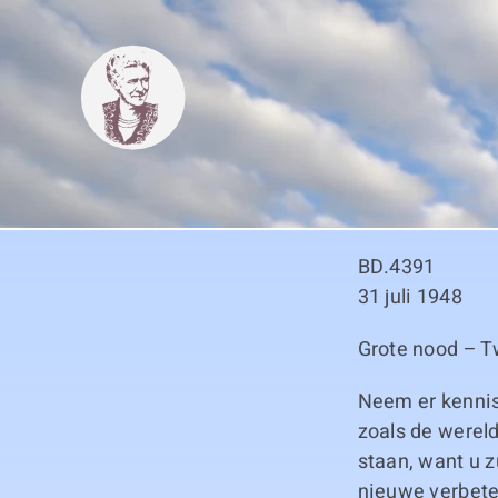
Skip
to
content
BD.4391
31 juli 1948
Grote nood – T
Neem er kennis 
zoals de werel
staan, want u 
nieuwe verbete