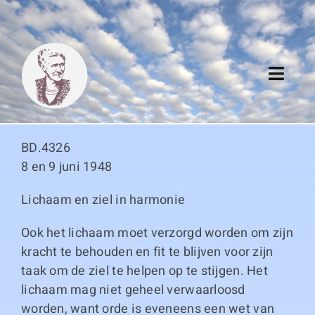
Skip
to
content
Toggl
Navig
Algemeen
BD.4326
Register
8 en 9 juni 1948
Lichaam en ziel in harmonie
Thema boeken
Ook het lichaam moet verzorgd worden om zijn
Duitse boeken
kracht te behouden en fit te blijven voor zijn
taak om de ziel te helpen op te stijgen. Het
Links
lichaam mag niet geheel verwaarloosd
worden, want orde is eveneens een wet van