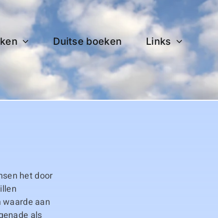
ken
Duitse boeken
Links
nsen het door
illen
en waarde aan
 genade als