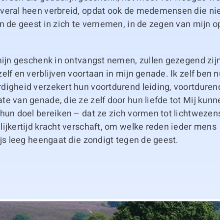
veral heen verbreid, opdat ook de medemensen die niet 
n de geest in zich te vernemen, in de zegen van mijn 
mijn geschenk in ontvangst nemen, zullen gezegend zij
elf en verblijven voortaan in mijn genade. Ik zelf ben n
igheid verzekert hun voortdurend leiding, voortdurend
e van genade, die ze zelf door hun liefde tot Mij kunn
 hun doel bereiken – dat ze zich vormen tot lichtweze
ijkertijd kracht verschaft, om welke reden ieder mens
ijs leeg heengaat die zondigt tegen de geest.