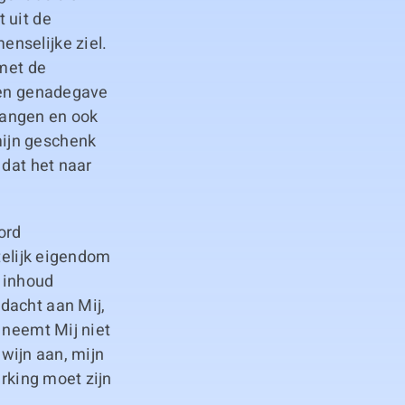
 uit de
nselijke ziel.
 met de
 een genadegave
vangen en ook
mijn geschenk
 dat het naar
ord
telijk eigendom
n inhoud
dacht aan Mij,
 neemt Mij niet
 wijn aan, mijn
erking moet zijn