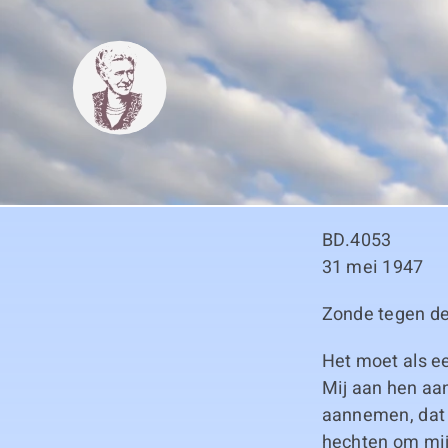
Skip
to
content
BD.4053
31 mei 1947
Zonde tegen de
Het moet als e
Mij aan hen aa
aannemen, dat 
hechten om mij