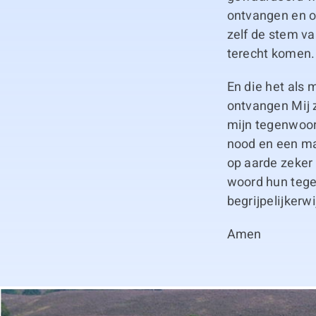
ontvangen en o
zelf de stem va
terecht komen.
En die het als 
ontvangen Mij z
mijn tegenwoord
nood en een mat
op aarde zeker
woord hun tegel
begrijpelijkerw
Amen