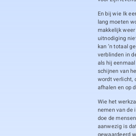
En bij wie Ik e
lang moeten wor
makkelijk weer
uitnodiging ni
kan ’n totaal g
verblinden in 
als hij eenmaal
schijnen van h
wordt verlicht,
afhalen en op d
Wie het werkzaa
nemen van de in
doe de mensen 
aanwezig is dat
gewaardeerd wo