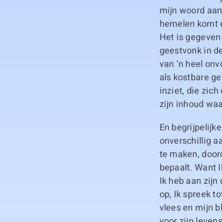
mijn woord aan 
hemelen komt e
Het is gegeven 
geestvonk in d
van ’n heel on
als kostbare g
inziet, die zic
zijn inhoud waa
En begrijpelijk
onverschillig a
te maken, doord
bepaalt. Want 
Ik heb aan zijn
op, Ik spreek to
vlees en mijn b
voor zijn leven