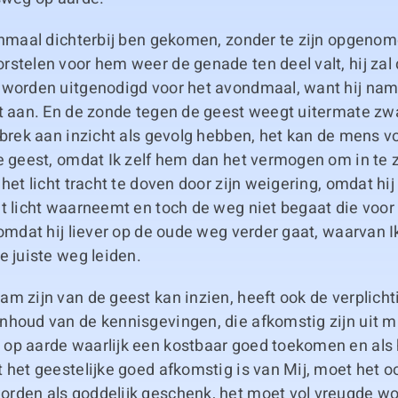
enmaal dichterbij ben gekomen, zonder te zijn opgenom
stelen voor hem weer de genade ten deel valt, hij zal 
 worden uitgenodigd voor het avondmaal, want hij nam
et aan. En de zonde tegen de geest weegt uitermate zw
ebrek aan inzicht als gevolg hebben, het kan de mens vo
de geest, omdat Ik zelf hem dan het vermogen om in te 
 het licht tracht te doven door zijn weigering, omdat hij
et licht waarneemt en toch de weg niet begaat die voor
 omdat hij liever op de oude weg verder gaat, waarvan 
e juiste weg leiden.
m zijn van de geest kan inzien, heeft ook de verplicht
houd van de kennisgevingen, die afkomstig zijn uit mij
op aarde waarlijk een kostbaar goed toekomen en als 
 het geestelijke goed afkomstig is van Mij, moet het o
rden als goddelijk geschenk, het moet vol vreugde w