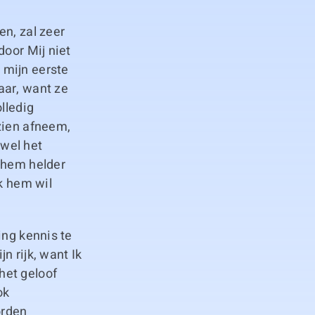
en, zal zeer
door Mij niet
 mijn eerste
aar, want ze
lledig
zien afneem,
 wel het
 hem helder
Ik hem wil
ing kennis te
n rijk, want Ik
het geloof
ok
orden