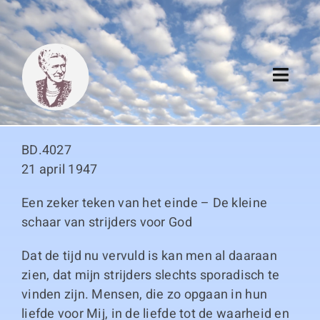
Skip
to
content
Toggl
Navig
Algemeen
BD.4027
Register
21 april 1947
Een zeker teken van het einde – De kleine
Thema boeken
schaar van strijders voor God
Duitse boeken
Dat de tijd nu vervuld is kan men al daaraan
zien, dat mijn strijders slechts sporadisch te
Links
vinden zijn. Mensen, die zo opgaan in hun
liefde voor Mij, in de liefde tot de waarheid en