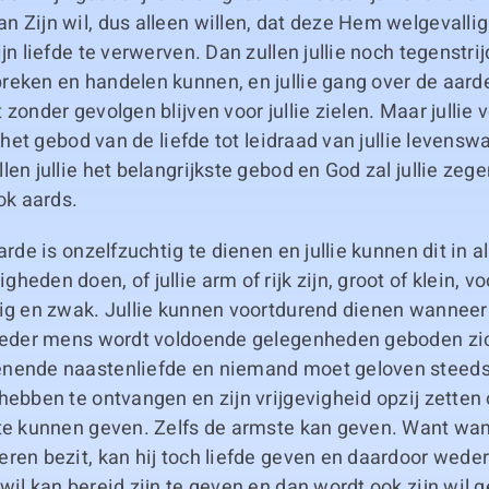
 Zijn wil, dus alleen willen, dat deze Hem welgevallig
ijn liefde te verwerven. Dan zullen jullie noch tegenstr
reken en handelen kunnen, en jullie gang over de aarde
 zonder gevolgen blijven voor jullie zielen. Maar jullie 
ie het gebod van de liefde tot leidraad van jullie levens
len jullie het belangrijkste gebod en God zal jullie zeg
ook aards.
arde is onzelfzuchtig te dienen en jullie kunnen dit in al
heden doen, of jullie arm of rijk zijn, groot of klein, 
ig en zwak. Jullie kunnen voortdurend dienen wanneer 
 Ieder mens wordt voldoende gelegenheden geboden zic
nende naastenliefde en niemand moet geloven steeds
hebben te ontvangen en zijn vrijgevigheid opzij zetten 
 te kunnen geven. Zelfs de armste kan geven. Want wan
ren bezit, kan hij toch liefde geven en daardoor weder
wil kan bereid zijn te geven en dan wordt ook zijn wil