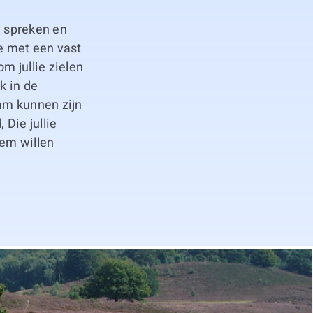
n, spreken en
je met een vast
m jullie zielen
k in de
aam kunnen zijn
 Die jullie
Hem willen