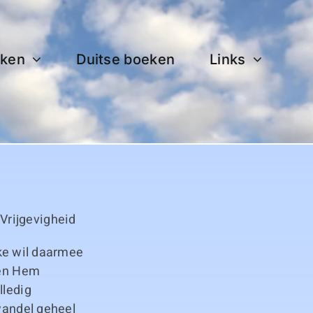
ken
Duitse boeken
Links
Vrijgevigheid
ijke wil daarmee
len Hem
lledig
swandel geheel