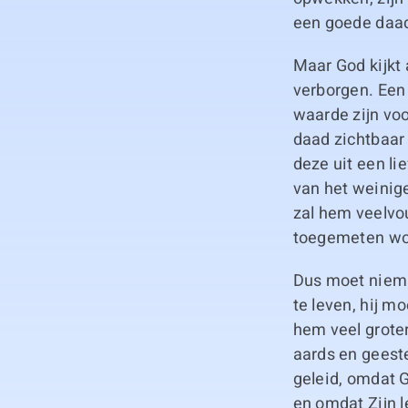
een goede daa
Maar God kijkt 
verborgen. Een 
waarde zijn voo
daad zichtbaar
deze uit een li
van het weinige 
zal hem veelvou
toegemeten wor
Dus moet nieman
te leven, hij m
hem veel grote
aards en geestel
geleid, omdat G
en omdat Zijn l