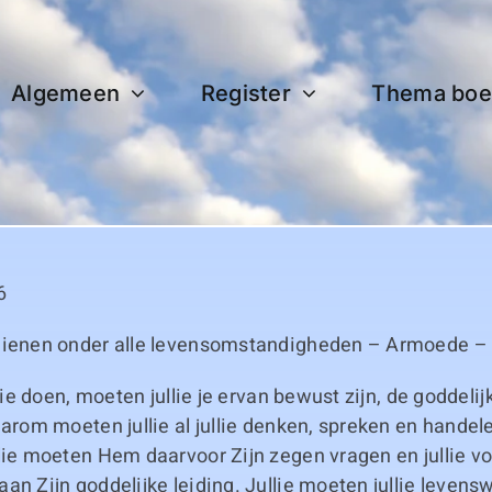
Algemeen
Register
Thema boe
6
dienen onder alle levensomstandigheden – Armoede – 
llie doen, moeten jullie je ervan bewust zijn, de goddel
aarom moeten jullie al jullie denken, spreken en hande
lie moeten Hem daarvoor Zijn zegen vragen en jullie vo
an Zijn goddelijke leiding. Jullie moeten jullie leven