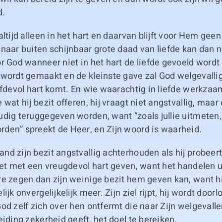
d.
altijd alleen in het hart en daarvan blijft voor Hem gee
naar buiten schijnbaar grote daad van liefde kan dan 
r God wanneer niet in het hart de liefde gevoeld wordt
 wordt gemaakt en de kleinste gave zal God welgevalli
efdevol hart komt. En wie waarachtig in liefde werkzaam
wat hij bezit offeren, hij vraagt niet angstvallig, maar 
dig teruggegeven worden, want “zoals jullie uitmeten, z
den” spreekt de Heer, en Zijn woord is waarheid.
d zijn bezit angstvallig achterhouden als hij probeert
oet met een vreugdevol hart geven, want het handelen ui
re zegen dan zijn weinige bezit hem geven kan, want h
ijk onvergelijkelijk meer. Zijn ziel rijpt, hij wordt doorl
od zelf zich over hen ontfermt die naar Zijn welgevalle
eiding zekerheid geeft, het doel te bereiken.