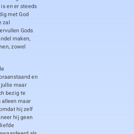
 is en er steeds
ijdig met God
 zal
vervullen Gods
wandel maken,
enen, zowel
le
vooraanstaand en
jullie maar
h bezig te
 alleen maar
omdat hij zelf
neer hij geen
liefde
 gewaardeerd als