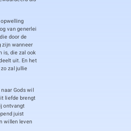
n opwelling
nog van generlei
 die door de
g zijn wanneer
 is, die zal ook
deelt uit. En het
o zal jullie
 naar Gods wil
t liefde brengt
ij ontvangt
opend juist
n willen leven