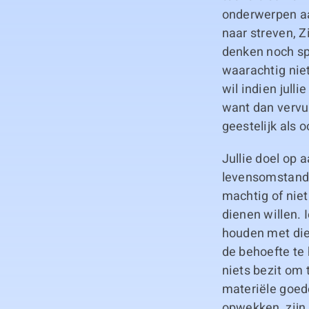
onderwerpen aan
naar streven, Z
denken noch sp
waarachtig niet
wil indien jull
want dan vervul
geestelijk als 
Jullie doel op a
levensomstandig
machtig of niet
dienen willen.
houden met die
de behoefte te 
niets bezit om
materiële goede
opwekken, zijn 