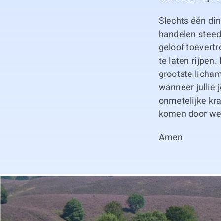
Slechts één ding
handelen steeds
geloof toevertr
te laten rijpen.
grootste licham
wanneer jullie 
onmetelijke kr
komen door wer
Amen