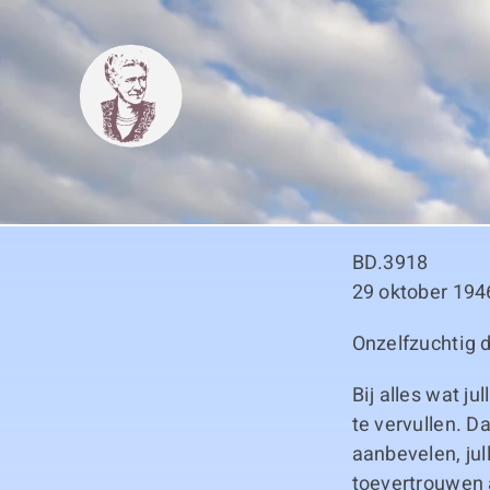
Skip
to
content
BD.3918
29 oktober 194
Onzelfzuchtig 
Bij alles wat ju
te vervullen. D
aanbevelen, jul
toevertrouwen a