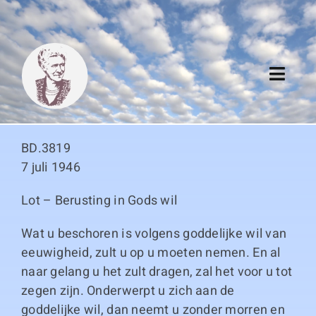
Skip
to
content
Toggl
Navig
Algemeen
BD.3819
Register
7 juli 1946
Lot – Berusting in Gods wil
Thema boeken
Wat u beschoren is volgens goddelijke wil van
Duitse boeken
eeuwigheid, zult u op u moeten nemen. En al
naar gelang u het zult dragen, zal het voor u tot
Links
zegen zijn. Onderwerpt u zich aan de
goddelijke wil, dan neemt u zonder morren en