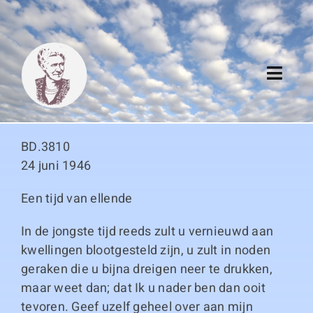
Skip
to
content
Toggl
Navig
Algemeen
BD.3810
Register
24 juni 1946
Een tijd van ellende
Thema boeken
In de jongste tijd reeds zult u vernieuwd aan
Duitse boeken
kwellingen blootgesteld zijn, u zult in noden
geraken die u bijna dreigen neer te drukken,
Links
maar weet dan; dat Ik u nader ben dan ooit
tevoren. Geef uzelf geheel over aan mijn