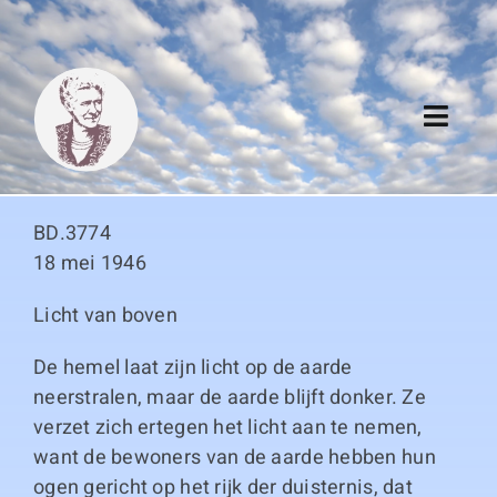
Skip
to
content
Toggl
Navig
Algemeen
BD.3774
Register
18 mei 1946
Licht van boven
Thema boeken
De hemel laat zijn licht op de aarde
Duitse boeken
neerstralen, maar de aarde blijft donker. Ze
verzet zich ertegen het licht aan te nemen,
Links
want de bewoners van de aarde hebben hun
ogen gericht op het rijk der duisternis, dat