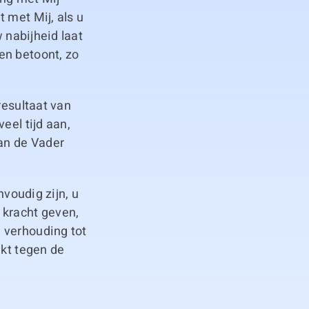
 met Mij, als u
w nabijheid laat
en betoont, zo
resultaat van
eel tijd aan,
van de Vader
nvoudig zijn, u
 kracht geven,
 verhouding tot
ekt tegen de