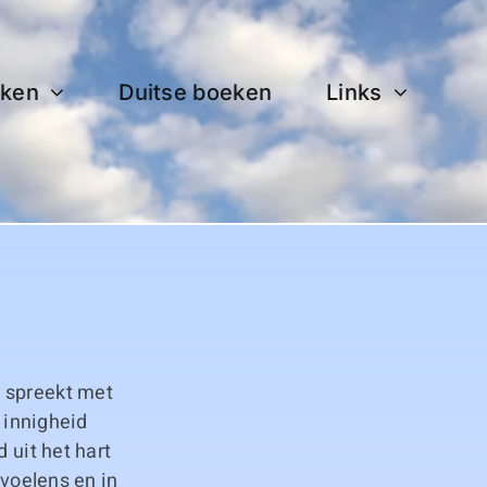
ken
Duitse boeken
Links
j spreekt met
e innigheid
 uit het hart
evoelens en in