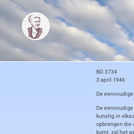
Skip
to
content
BD.3734
3 april 1946
De eenvoudige
De eenvoudige 
kunstig in elka
opbrengen die a
komt, zal het g