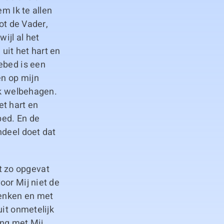
m Ik te allen
ot de Vader,
ijl al het
uit het hart en
ebed is een
en op mijn
Ik welbehagen.
et hart en
bed. En de
ndeel doet dat
t zo opgevat
oor Mij niet de
denken en met
uit onmetelijk
ing met Mij