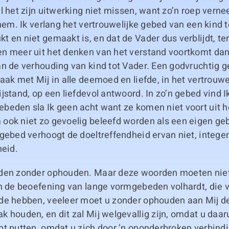
l het zijn uitwerking niet missen, want zo’n roep vernee
 hem. Ik verlang het vertrouwelijke gebed van een kind t
 en niet gemaakt is, en dat de Vader dus verblijdt, terw
n meer uit het denken van het verstand voortkomt dan 
n de verhouding van kind tot Vader. Een godvruchtig g
aak met Mij in alle deemoed en liefde, in het vertrouw
jstand, op een liefdevol antwoord. In zo’n gebed vind 
beden sla Ik geen acht want ze komen niet voort uit h
ook niet zo gevoelig beleefd worden als een eigen ge
gebed verhoogt de doeltreffendheid ervan niet, intege
heid.
den zonder ophouden. Maar deze woorden moeten nie
n de beoefening van lange vormgebeden volhardt, die v
de hebben, veeleer moet u zonder ophouden aan Mij 
 houden, en dit zal Mij welgevallig zijn, omdat u daar
nt putten, omdat u zich door ’n ononderbroken verbind