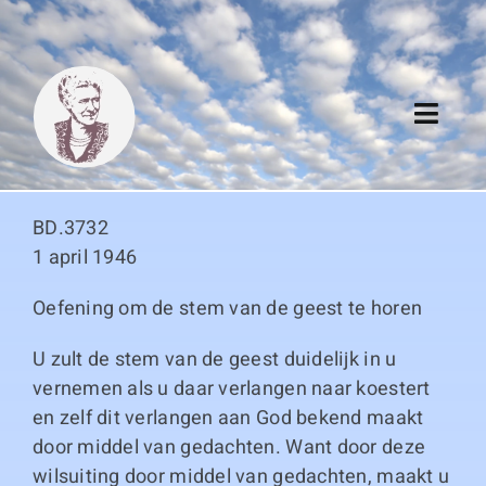
Skip
to
content
Toggl
Navig
Algemeen
BD.3732
Register
1 april 1946
Oefening om de stem van de geest te horen
Thema boeken
U zult de stem van de geest duidelijk in u
Duitse boeken
vernemen als u daar verlangen naar koestert
en zelf dit verlangen aan God bekend maakt
Links
door middel van gedachten. Want door deze
wilsuiting door middel van gedachten, maakt u