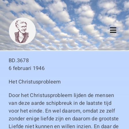
Skip
to
content
Toggl
Navig
Algemeen
BD.3678
Register
6 februari 1946
Het Christusprobleem
Thema boeken
Door het Christusprobleem lijden de mensen
Duitse boeken
van deze aarde schipbreuk in de laatste tijd
voor het einde. En wel daarom, omdat ze zelf
Links
zonder enige liefde zijn en daarom de grootste
Liefde niet kunnen en willen inzien. En daar de