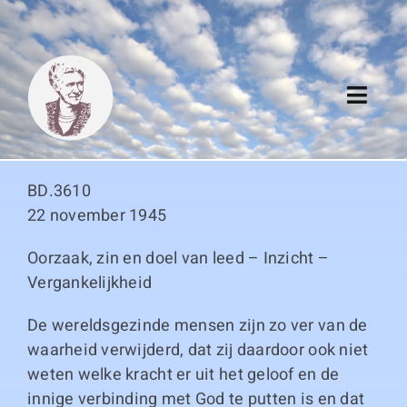
Skip
to
content
Toggl
Navig
Algemeen
BD.3610
Register
22 november 1945
Oorzaak, zin en doel van leed – Inzicht –
Thema boeken
Vergankelijkheid
Duitse boeken
De wereldsgezinde mensen zijn zo ver van de
waarheid verwijderd, dat zij daardoor ook niet
Links
weten welke kracht er uit het geloof en de
innige verbinding met God te putten is en dat