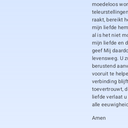
moedeloos word
teleurstelling
raakt, bereikt 
mijn liefde hem
al is het niet 
mijn liefde en d
geef Mij daardo
levensweg. U zu
berustend aanv
vooruit te help
verbinding blijf
toevertrouwt, d
liefde verlaat u
alle eeuwighei
Amen