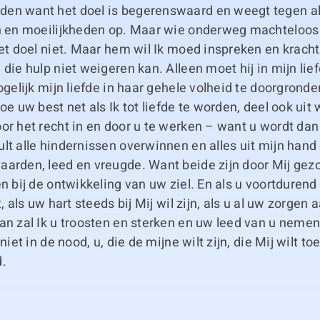
en want het doel is begerenswaard en weegt tegen al
en en moeilijkheden op. Maar wie onderweg machteloos 
het doel niet. Maar hem wil Ik moed inspreken en krac
 die hulp niet weigeren kan. Alleen moet hij in mijn lie
mogelijk mijn liefde in haar gehele volheid te doorgronde
oe uw best net als Ik tot liefde te worden, deel ook uit 
or het recht in en door u te werken – want u wordt dan
lt alle hindernissen overwinnen en alles uit mijn han
aarden, leed en vreugde. Want beide zijn door Mij ge
en bij de ontwikkeling van uw ziel. En als u voortdurend
t, als uw hart steeds bij Mij wil zijn, als u al uw zorgen 
an zal Ik u troosten en sterken en uw leed van u neme
 niet in de nood, u, die de mijne wilt zijn, die Mij wilt t
d.