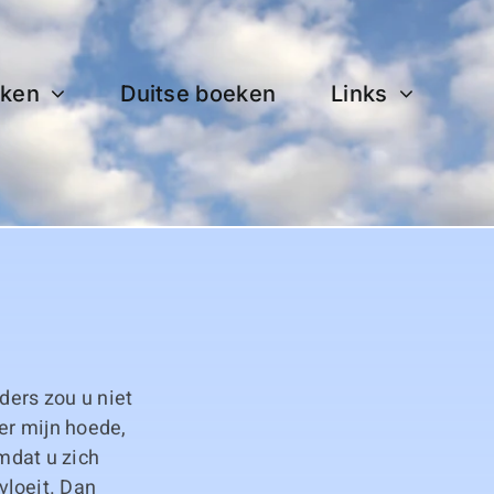
ken
Duitse boeken
Links
ders zou u niet
er mijn hoede,
omdat u zich
vloeit. Dan