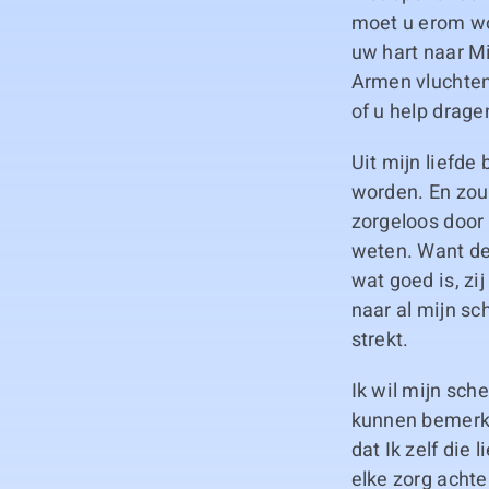
moet u erom wo
uw hart naar Mi
Armen vluchten
of u help dragen
Uit mijn liefde
worden. En zou 
zorgeloos door
weten. Want de 
wat goed is, zi
naar al mijn sc
strekt.
Ik wil mijn sch
kunnen bemerken
dat Ik zelf die
elke zorg achter