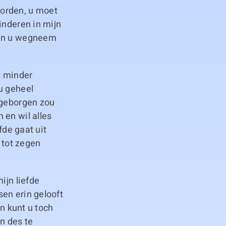
worden, u moet
inderen in mijn
van u wegneem
t minder
u geheel
 geborgen zou
 en wil alles
fde gaat uit
 tot zegen
ijn liefde
en erin gelooft
an kunt u toch
en des te