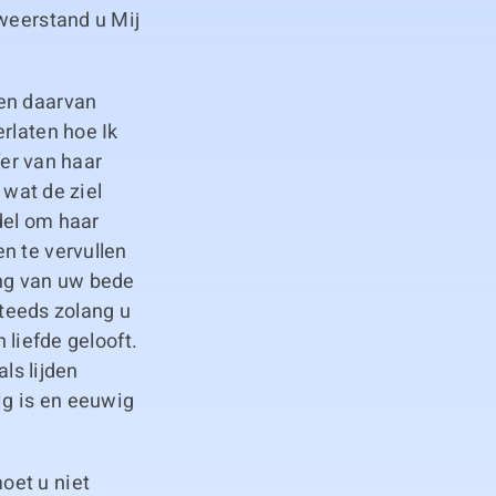
 weerstand u Mij
 en daarvan
rlaten hoe Ik
fer van haar
 wat de ziel
ddel om haar
n te vervullen
ling van uw bede
steeds zolang u
n liefde gelooft.
ls lijden
ig is en eeuwig
oet u niet