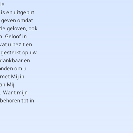
le
is en uitgeput
ht geven omdat
fde geloven, ook
n. Geloof in
wat u bezit en
 gesterkt op uw
d dankbaar en
zonden om u
 met Mij in
aan Mij
n. Want mijn
oebehoren tot in