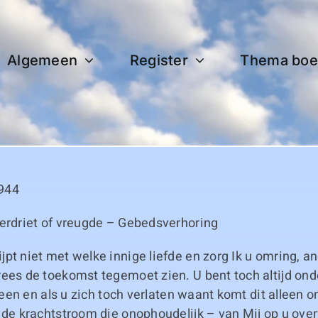
Algemeen
Register
Thema boe
944
Verdriet of vreugde – Gebedsverhoring
pt niet met welke innige liefde en zorg Ik u omring, an
ees de toekomst tegemoet zien. U bent toch altijd ond
alleen en als u zich toch verlaten waant komt dit alleen 
 de krachtstroom die onophoudelijk – van Mij op u over