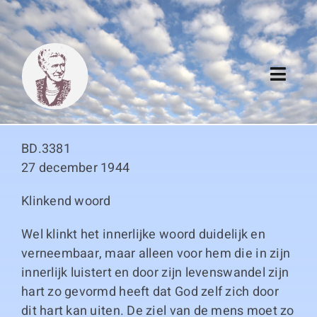
Skip
to
content
Toggl
Navig
Algemeen
BD.3381
Register
27 december 1944
Klinkend woord
Thema boeken
Wel klinkt het innerlijke woord duidelijk en
Duitse boeken
verneembaar, maar alleen voor hem die in zijn
innerlijk luistert en door zijn levenswandel zijn
Links
hart zo gevormd heeft dat God zelf zich door
dit hart kan uiten. De ziel van de mens moet zo