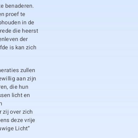
te benaderen.
n proef te
ophouden in de
vrede die heerst
enleven der
fde is kan zich
eraties zullen
willig aan zijn
en, die hun
sen licht en
n
zij over zich
ens deze vrije
uwige Licht”