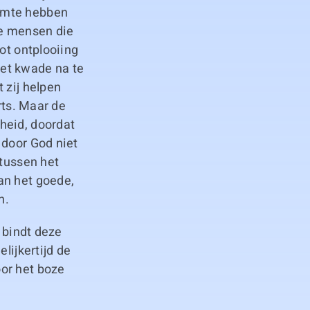
uimte hebben
de mensen die
ot ontplooiing
et kwade na te
 zij helpen
rts. Maar de
heid, doordat
 door God niet
 tussen het
an het goede,
n.
j bindt deze
lijkertijd de
or het boze