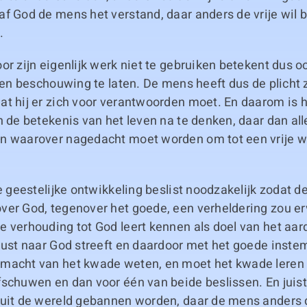
f God de mens het verstand, daar anders de vrije wil b
.
or zijn eigenlijk werk niet te gebruiken betekent dus 
iten beschouwing te laten. De mens heeft dus de plicht z
t hij er zich voor verantwoorden moet. En daarom is h
n de betekenis van het leven na te denken, daar dan al
n waarover nagedacht moet worden om tot een vrije wi
de geestelijke ontwikkeling beslist noodzakelijk zodat de
ver God, tegenover het goede, een verheldering zou er
 verhouding tot God leert kennen als doel van het aar
wust naar God streeft en daardoor met het goede instem
macht van het kwade weten, en moet het kwade leren
fschuwen en dan voor één van beide beslissen. En juis
 uit de wereld gebannen worden, daar de mens anders d