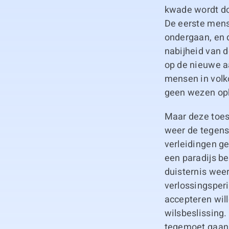
kwade wordt do
De eerste mens
ondergaan, en 
nabijheid van d
op de nieuwe a
mensen in volko
geen wezen oph
Maar deze toest
weer de tegenst
verleidingen g
een paradijs be
duisternis wee
verlossingsperi
accepteren will
wilsbeslissing.
tegemoet gaan, 