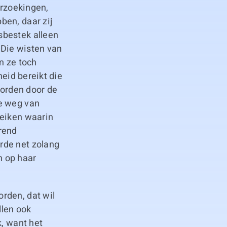
erzoekingen,
ben, daar zij
sbestek alleen
Die wisten van
n ze toch
heid bereikt die
worden door de
ge weg van
reiken waarin
rend
rde net zolang
h op haar
rden, dat wil
llen ook
k, want het