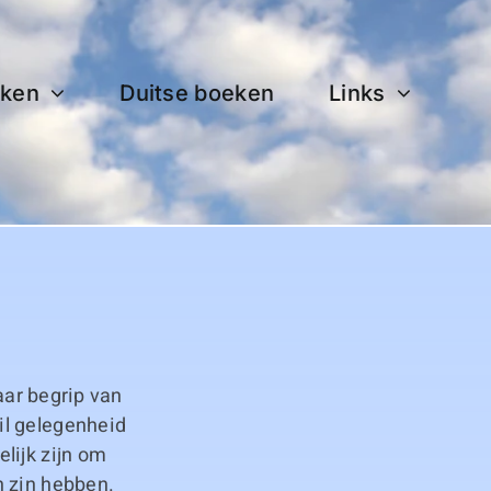
ken
Duitse boeken
Links
laar begrip van
il gelegenheid
lijk zijn om
n zin hebben.