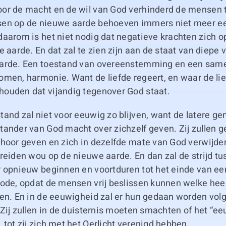
or de macht en de wil van God verhinderd de mensen 
en op de nieuwe aarde behoeven immers niet meer ee
daarom is het niet nodig dat negatieve krachten zich 
e aarde. En dat zal te zien zijn aan de staat van diepe 
arde. Een toestand van overeenstemming en een sam
men, harmonie. Want de liefde regeert, en waar de lie
ouden dat vijandig tegenover God staat.
and zal niet voor eeuwig zo blijven, want de latere gen
ander van God macht over zichzelf geven. Zij zullen ge
ehoor geven en zich in dezelfde mate van God verwijder
reiden wou op de nieuwe aarde. En dan zal de strijd tus
r opnieuw beginnen en voortduren tot het einde van ee
ode, opdat de mensen vrij beslissen kunnen welke heer 
en. En in de eeuwigheid zal er hun gedaan worden volg
 Zij zullen in de duisternis moeten smachten of het “ee
tot zij zich met het Oerlicht verenigd hebben.