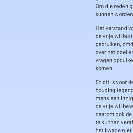
Om die reden ga
kunnen worden
Het verstand vo
de vrije wil bu
gebruiken, omda
over het doel e
vragen opduike
komen.
En dit is voor 
houding tegeno
mens een innige
de vrije wil be
daarom ook de 
te kunnen vera
het kwade niet