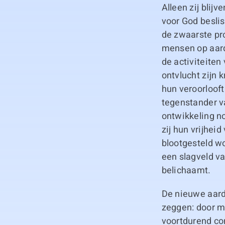
Alleen zij blij
voor God besli
de zwaarste pr
mensen op aard
de activiteiten
ontvlucht zijn 
hun veroorlooft
tegenstander v
ontwikkeling n
zij hun vrijhe
blootgesteld w
een slagveld va
belichaamt.
De nieuwe aard
zeggen: door me
voortdurend con