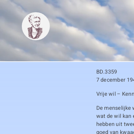
Skip
to
content
BD.3359
7 december 19
Vrije wil – Ke
De menselijke w
wat de wil kan
hebben uit twee
goed van kwaad