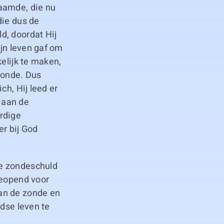
aamde, die nu
die dus de
d, doordat Hij
ijn leven gaf om
elijk te maken,
zonde. Dus
ch, Hij leed er
p aan de
rdige
er bij God
de zondeschuld
geopend voor
an de zonde en
rdse leven te