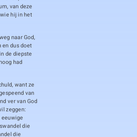
ium, van deze
ie hij in het
 weg naar God,
n en dus doet
in de diepste
mhoog had
huld, want ze
s gespeend van
end ver van God
wil zeggen:
de eeuwige
nswandel die
andel die