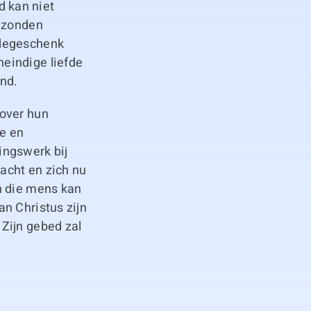
 kan niet
e zonden
adegeschenk
eindige liefde
nd.
 over hun
e en
ingswerk bij
acht en zich nu
n die mens kan
n Christus zijn
Zijn gebed zal