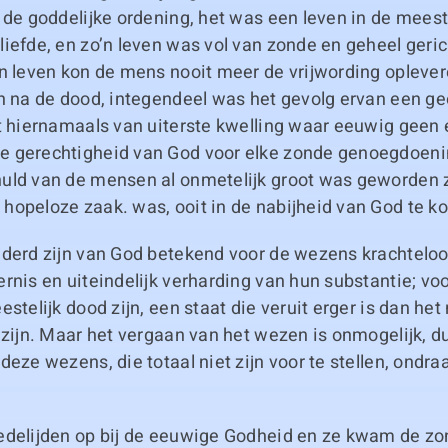
 de goddelijke ordening, het was een leven in de meest
iefde, en zo’n leven was vol van zonde en geheel geric
’n leven kon de mens nooit meer de vrijwording opleve
n na de dood, integendeel was het gevolg ervan een ge
et hiernamaals van uiterste kwelling waar eeuwig geen
 gerechtigheid van God voor elke zonde genoegdoeni
uld van de mensen al onmetelijk groot was geworden z
hopeloze zaak. was, ooit in de nabijheid van God te k
jderd zijn van God betekend voor de wezens krachteloo
rnis en uiteindelijk verharding van hun substantie; vo
stelijk dood zijn, een staat die veruit erger is dan het n
 zijn. Maar het vergaan van het wezen is onmogelijk, du
deze wezens, die totaal niet zijn voor te stellen, ondraa
edelijden op bij de eeuwige Godheid en ze kwam de zo