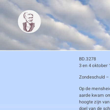
Skip
to
content
BD.3278
3 en 4 oktober
Zondeschuld –
Op de mensheid
aarde kwam om h
hoogte zijn va
doel van de sc