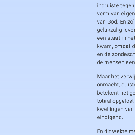
indruiste tegen
vorm van eigenl
van God. En zo
gelukzalig leve
een staat in h
kwam, omdat de
en de zondesch
de mensen een 
Maar het verwi
onmacht, duiste
betekent het gee
totaal opgelost
kwellingen van 
eindigend.
En dit wekte m