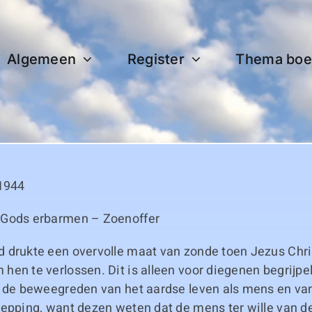
Algemeen
Register
Thema boe
 1944
 Gods erbarmen – Zoenoffer
 drukte een overvolle maat van zonde toen Jezus Chri
en te verlossen. Dit is alleen voor diegenen begrijpel
n de beweegreden van het aardse leven als mens en van
hepping, want dezen weten dat de mens ter wille van d