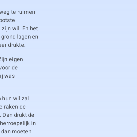
e weg te ruimen
ootste
zijn wil. En het
 grond lagen en
eer drukte.
ijn eigen
voor de
ij was
 hun wil zal
e raken de
. Dan drukt de
erroepelijk in
en dan moeten