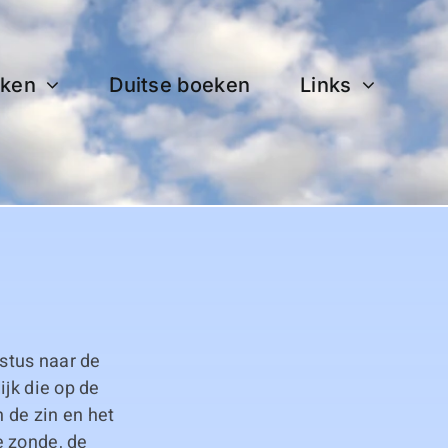
ken
Duitse boeken
Links
stus naar de
ijk die op de
 de zin en het
e zonde, de