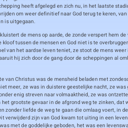
hepping heeft afgelegd en zich nu, in het laatste stad
ijden om weer definitief naar God terug te keren, van w
in is uitgegaan.
kluistert de mens op aarde, de zonde verspert hem de
e kloof tussen de mensen en God niet is te overbrugge
el van het aardse leven teniet, ze stoot de mens weer 
aaruit hij zich door de gang door de scheppingen al o
te van Christus was de mensheid beladen met zondesc
iet meer, ze was in duistere geestelijke nacht, ze wa
zonder enig streven naar volmaaktheid, ze was ontzett
 het grootste gevaar in de afgrond weg te zinken, dat 
en zonder liefde de weg te gaan die omlaag voert, in 
t verwijderd zijn van God kwam tot uiting in een leve
jd was met de goddelijke geboden, het was een levensw