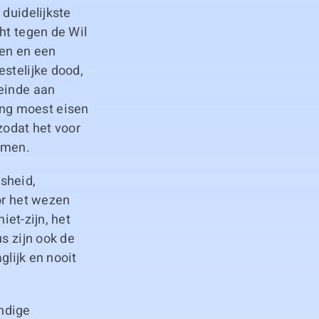
 duidelijkste
ht tegen de Wil
ren en een
estelijke dood,
 einde aan
ng moest eisen
odat het voor
omen.
sheid,
or het wezen
iet-zijn, het
s zijn ook de
glijk en nooit
ndige