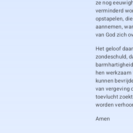
ze nog eeuwigh
verminderd wor
opstapelen, di
aannemen, wann
van God zich o
Het geloof daa
zondeschuld, d
barmhartigheid
hen werkzaam w
kunnen bevrijd
van vergeving d
toevlucht zoek
worden verhoord
Amen