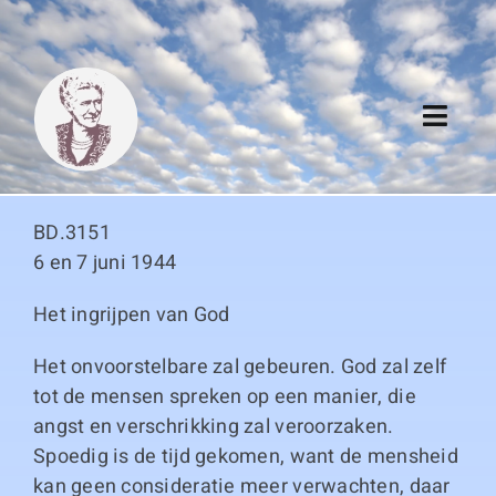
Skip
to
content
Toggl
Navig
Algemeen
BD.3151
Register
6 en 7 juni 1944
Het ingrijpen van God
Thema boeken
Het onvoorstelbare zal gebeuren. God zal zelf
Duitse boeken
tot de mensen spreken op een manier, die
angst en verschrikking zal veroorzaken.
Links
Spoedig is de tijd gekomen, want de mensheid
kan geen consideratie meer verwachten, daar