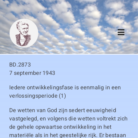
Skip
to
content
Toggl
Navig
Algemeen
BD.2873
Register
7 september 1943
Iedere ontwikkelingsfase is eenmalig in een
Thema boeken
verlossingsperiode (1)
Duitse boeken
De wetten van God zijn sedert eeuwigheid
vastgelegd, en volgens die wetten voltrekt zich
Links
de gehele opwaartse ontwikkeling in het
materiële als in het geestelijke rijk. Er bestaan