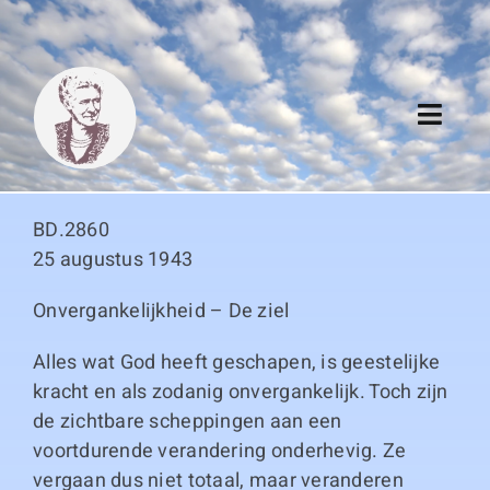
Skip
to
content
Toggl
Navig
Algemeen
BD.2860
Register
25 augustus 1943
Onvergankelijkheid – De ziel
Thema boeken
Alles wat God heeft geschapen, is geestelijke
Duitse boeken
kracht en als zodanig onvergankelijk. Toch zijn
de zichtbare scheppingen aan een
Links
voortdurende verandering onderhevig. Ze
vergaan dus niet totaal, maar veranderen