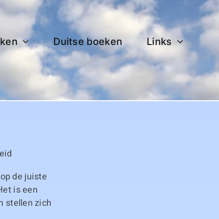
ken
Duitse boeken
Links
eid
op de juiste
Het is een
m stellen zich