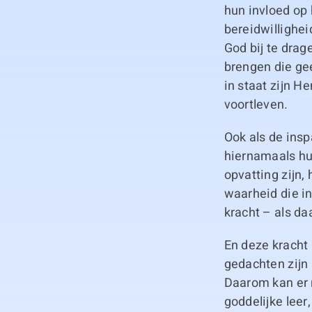
hun invloed op
bereidwillighe
God bij te drag
brengen die ge
in staat zijn H
voortleven.
Ook als de ins
hiernamaals hu
opvatting zijn,
waarheid die i
kracht – als d
En deze kracht
gedachten zijn 
Daarom kan er 
goddelijke leer