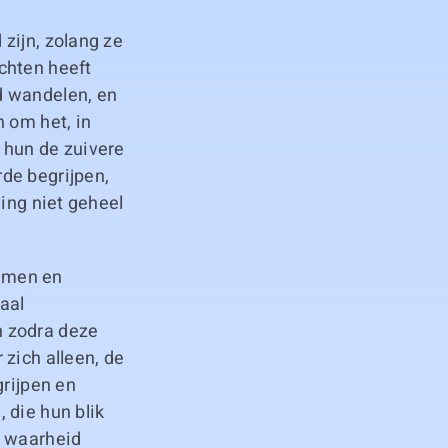
zijn, zolang ze
chten heeft
d wandelen, en
 om het, in
 hun de zuivere
de begrijpen,
ling niet geheel
nemen en
aal
n zodra deze
zich alleen, de
grijpen en
 die hun blik
e waarheid