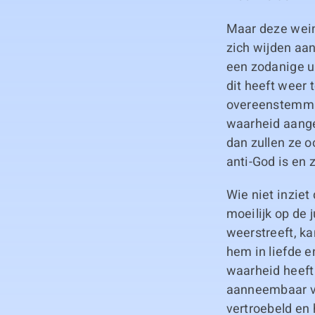
Maar deze weini
zich wijden aa
een zodanige u
dit heeft weer 
overeenstemmin
waarheid aange
dan zullen ze o
anti-God is en
Wie niet inziet
moeilijk op de
weerstreeft, k
hem in liefde e
waarheid heeft 
aanneembaar voo
vertroebeld en