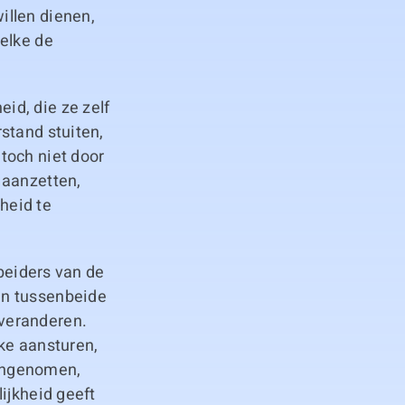
illen dienen,
elke de
id, die ze zelf
stand stuiten,
toch niet door
 aanzetten,
heid te
rbeiders van de
en tussenbeide
veranderen.
ke aansturen,
angenomen,
ijkheid geeft