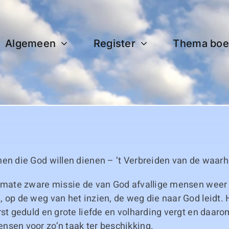
Algemeen
Register
Thema boe
hen die God willen dienen – ’t Verbreiden van de waarh
ermate zware missie de van God afvallige mensen weer 
 op de weg van het inzien, de weg die naar God leidt. 
rst geduld en grote liefde en volharding vergt en daaro
nsen voor zo’n taak ter beschikking.