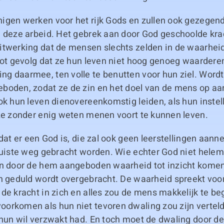
gen werken voor het rijk Gods en zullen ook gezegend 
n deze arbeid. Het gebrek aan door God geschoolde kra
itwerking dat de mensen slechts zelden in de waarhei
tot gevolg dat ze hun leven niet hoog genoeg waarderen
g daarmee, ten volle te benutten voor hun ziel. Wordt
boden, zodat ze de zin en het doel van de mens op aar
ok hun leven dienovereenkomstig leiden, als hun instel
 ze zonder enig weten menen voort te kunnen leven.
 dat er een God is, die zal ook geen leerstellingen aan
 juiste weg gebracht worden. Wie echter God niet helem
an door de hem aangeboden waarheid tot inzicht kome
n geduld wordt overgebracht. De waarheid spreekt voor 
de kracht in zich en alles zou de mens makkelijk te be
rkomen als hun niet tevoren dwaling zou zijn verteld,
 hun wil verzwakt had. En toch moet de dwaling door d