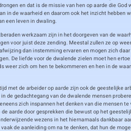
ongen en dat is de missie van hen op aarde die God w
taan in de waarheid en daarom ook het inzicht hebben w
an een leven in dwaling.
beraden werkzaam zijn in het doorgeven van de waarhe
en voor juist deze zending. Meestal zullen ze op weer
 afwijzing dan instemming ervaren en mogen zich daar 
gen. De liefde voor de dwalende zielen moet hen ertoe
ds weer zich om hen te bekommeren en hen in de waar
tijd met de arbeider op aarde zijn ook de geestelijke a
ie in de gedachtegang van de dwalende mensen prober
eneens zich inspannen het denken van die mensen te 
p de aarde door gesprekken die bewust op het geestelij
onderwijzende wezens in het hiernamaals dankbaar a
h vaak de aanleiding om na te denken, dat hun de mogel