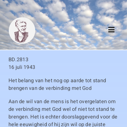
Skip
to
content
Toggl
Navig
Algemeen
BD.2813
Register
16 juli 1943
Het belang van het nog op aarde tot stand
Thema boeken
brengen van de verbinding met God
Duitse boeken
Aan de wil van de mens is het overgelaten om
de verbinding met God wel of niet tot stand te
Links
brengen. Het is echter doorslaggevend voor de
hele eeuwigheid of hij zijn wil op de juiste