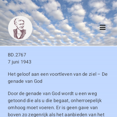
Skip
to
content
Toggl
Navig
Algemeen
BD.2767
Register
7 juni 1943
Het geloof aan een voortleven van de ziel – De
Thema boeken
genade van God
Duitse boeken
Door de genade van God wordt u een weg
getoond die als u die begaat, onherroepelijk
Links
omhoog moet voeren. Er is geen gave van
boven zo zegenrijk als het aanbieden van het