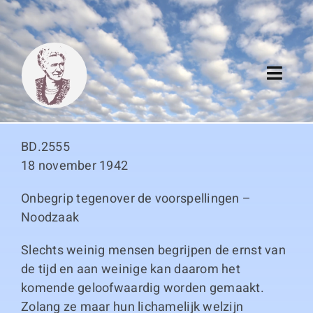
Skip
to
content
Toggl
Navig
Algemeen
BD.2555
Register
18 november 1942
Onbegrip tegenover de voorspellingen –
Thema boeken
Noodzaak
Duitse boeken
Slechts weinig mensen begrijpen de ernst van
de tijd en aan weinige kan daarom het
Links
komende geloofwaardig worden gemaakt.
Zolang ze maar hun lichamelijk welzijn