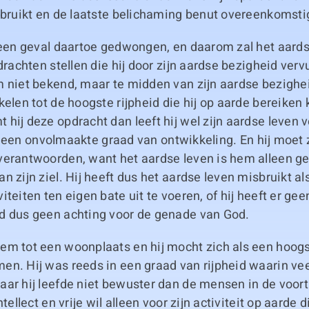
ebruikt en de laatste belichaming benut overeenkomstig
 geen geval daartoe gedwongen, en daarom zal het aard
drachten stellen die hij door zijn aardse bezigheid vervu
m niet bekend, maar te midden van zijn aardse bezighe
kelen tot de hoogste rijpheid die hij op aarde bereiken 
hij deze opdracht dan leeft hij wel zijn aardse leven 
t in een onvolmaakte graad van ontwikkeling. En hij moet
verantwoorden, want het aardse leven is hem alleen g
 zijn ziel. Hij heeft dus het aardse leven misbruikt als 
iteiten ten eigen bate uit te voeren, of hij heeft er gee
d dus geen achting voor de genade van God.
em tot een woonplaats en hij mocht zich als een hoog
en. Hij was reeds in een graad van rijpheid waarin ve
ar hij leefde niet bewuster dan de mensen in de voorti
ntellect en vrije wil alleen voor zijn activiteit op aarde 