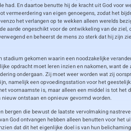
e had. En daartoe benutte hij de kracht uit God voor w
tot vermeerdering van eigen genoegens, zodat het bijd
nzo het verlangen op te wekken alleen werelds bezig 
e aarde ongeschikt voor de ontwikkeling van de ziel, 
verwegend en beheerst de mens zo sterk dat hij zijn zi
en stadium gekomen waarin een noodzakelijke verand
lijke opdracht moet leren inzien en nakomen, want de
dering ondergaan. Zij moet weer worden wat zij oorsp
jn, namelijk een opvoedingsstation voor het geestelijk
t het voornaamste is, maar alleen een middel is tot het 
s nieuw ontstaan en opnieuw gevormd worden.
n bergen die bewust de laatste vervolmaking nastreven
j van God ontvangen hebben alleen benutten voor het ui
inzien dat dit het eigenlijke doel is van hun belichamin