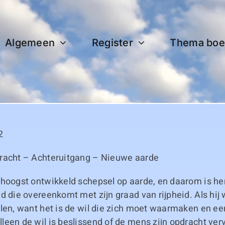
Algemeen
Register
Thema boe
2
racht – Achteruitgang – Nieuwe aarde
 hoogst ontwikkeld schepsel op aarde, en daarom is h
d die overeenkomt met zijn graad van rijpheid. Als hij w
len, want het is de wil die zich moet waarmaken en ee
een de wil is beslissend of de mens zijn opdracht vervul