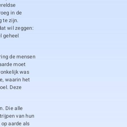
ereldse
roeg in de
te zijn.
dat wil zeggen:
el geheel
ering de mensen
 aarde moet
ronkelijk was
e, waarin het
doel. Deze
. Die alle
trijpen van hun
g op aarde als