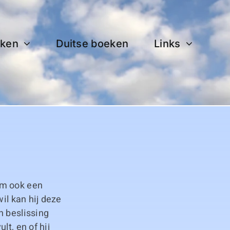
ken
Duitse boeken
Links
em ook een
il kan hij deze
n beslissing
t, en of hij