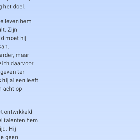
 het doel.
se leven hem
lt. Zijn
id moet hij
kan.
verder, maar
 zich daarvoor
egeven ter
hij alleen leeft
n acht op
st ontwikkeld
el talenten hem
jd. Hij
die geen