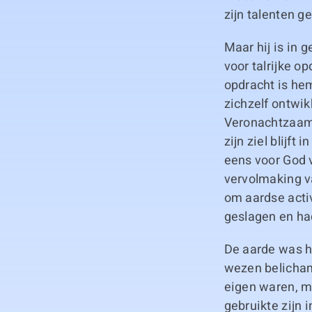
zijn talenten g
Maar hij is in
voor talrijke op
opdracht is he
zichzelf ontwik
Veronachtzaamt 
zijn ziel blijf
eens voor God 
vervolmaking van
om aardse activ
geslagen en ha
De aarde was h
wezen belicham
eigen waren, ma
gebruikte zijn i