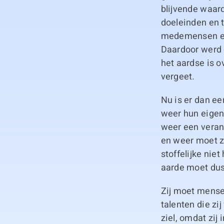
blijvende waard
doeleinden en 
medemensen eve
Daardoor werd d
het aardse is o
vergeet.
Nu is er dan e
weer hun eigen
weer een veran
en weer moet zi
stoffelijke nie
aarde moet du
Zij moet mense
talenten die zi
ziel, omdat zij 