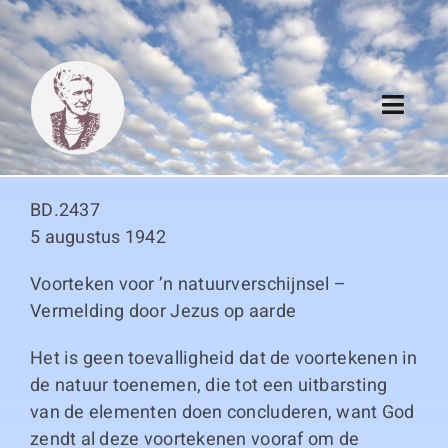
Skip
to
content
Toggl
Navig
Algemeen
BD.2437
Register
5 augustus 1942
Voorteken voor ’n natuurverschijnsel –
Thema boeken
Vermelding door Jezus op aarde
Duitse boeken
Het is geen toevalligheid dat de voortekenen in
de natuur toenemen, die tot een uitbarsting
Links
van de elementen doen concluderen, want God
zendt al deze voortekenen vooraf om de