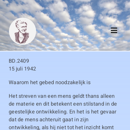
Skip
to
content
Toggl
Navig
Algemeen
BD.2409
Register
15 juli 1942
Waarom het gebed noodzakelijk is
Thema boeken
Het streven van een mens geldt thans alleen
Duitse boeken
de materie en dit betekent een stilstand in de
geestelijke ontwikkeling. En het is het gevaar
Links
dat de mens achteruit gaat in zijn
ontwikkeling, als hij niet tot het inzicht komt