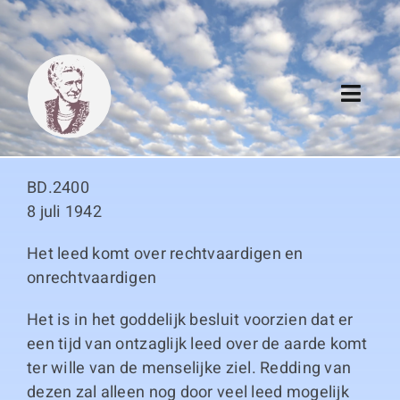
Skip
to
content
Toggl
Navig
Algemeen
BD.2400
Register
8 juli 1942
Het leed komt over rechtvaardigen en
Thema boeken
onrechtvaardigen
Duitse boeken
Het is in het goddelijk besluit voorzien dat er
een tijd van ontzaglijk leed over de aarde komt
Links
ter wille van de menselijke ziel. Redding van
dezen zal alleen nog door veel leed mogelijk