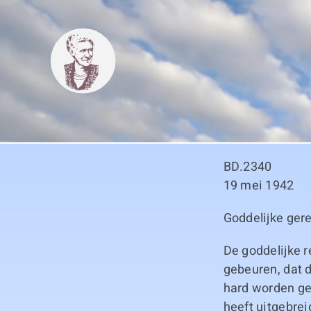
Skip
to
content
BD.2340
19 mei 1942
Goddelijke ger
De goddelijke r
gebeuren, dat 
hard worden ge
heeft uitgebrei