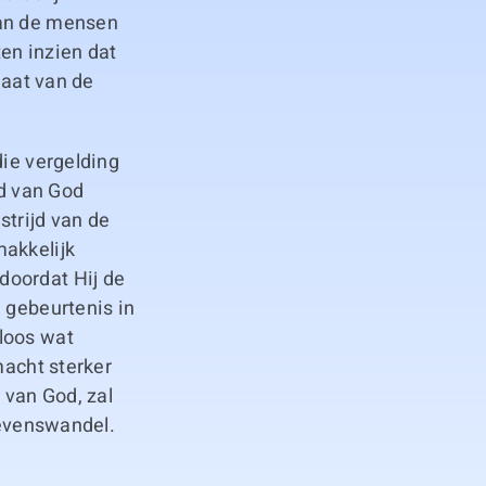
van de mensen
en inzien dat
maat van de
die vergelding
d van God
trijd van de
makkelijk
doordat Hij de
 gebeurtenis in
loos wat
macht sterker
 van God, zal
levenswandel.