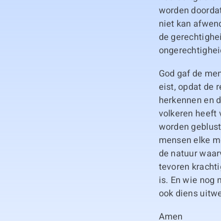
worden doordat
niet kan afwen
de gerechtighei
ongerechtigheid
God gaf de mens
eist, opdat de
herkennen en d
volkeren heeft
worden geblust
mensen elke mog
de natuur waar
tevoren krachti
is. En wie nog 
ook diens uitwe
Amen