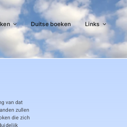
ken
Duitse boeken
Links
ng van dat
landen zullen
oken die zich
uidelijk