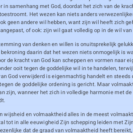
er in samenhang met God, doordat het zich van de krac
 toestroomt. Het wezen kan niets anders verwezenlijk
 ook geen andere wil hebben, want zijn wil heeft zich g
angepast, of ook: zijn wil gaat volledig op in de wil van
emming van denken en willen is onuitsprekelijk geluk
n bekroning daarin dat het wezen niets onmogelijk is w
door de kracht van God kan scheppen en vormen naar ei
der ooit tegen de goddelijke wil in te handelen, terwijl
an God verwijderd is eigenmachtig handelt en steeds d
tegen de goddelijke ordening is gericht. Maar volmaak
n zijn, wanneer het zich in volledige harmonie met de
dt.
jn wijsheid en volmaaktheid alles in de meest volmaak
l tot in alle eeuwigheid Zijn schepping leiden met Zijn
wezenlijke dat de graad van volmaaktheid heeft bereikt