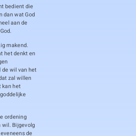
ht bedient die
en dan wat God
eheel aan de
 God.
kig makend.
at het denkt en
gen
 de wil van het
at zal willen
t kan het
 goddelijke
te ordening
 wil. Bijgevolg
, eveneens de