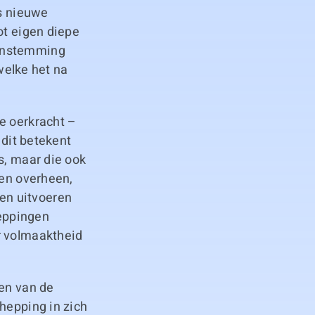
ds nieuwe
ot eigen diepe
eenstemming
 welke het na
e oerkracht –
 dit betekent
s, maar die ook
den overheen,
en uitvoeren
eppingen
r volmaaktheid
ven van de
hepping in zich