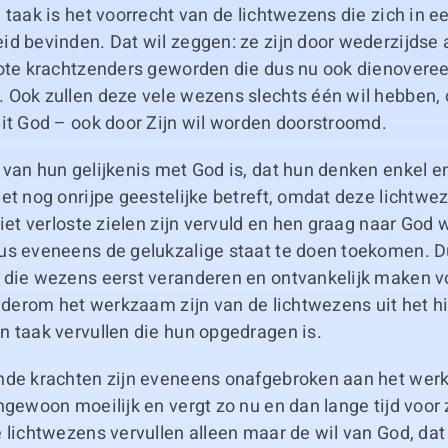
 taak is het voorrecht van de lichtwezens die zich in 
id bevinden. Dat wil zeggen: ze zijn door wederzijdse 
rote krachtzenders geworden die dus nu ook dienover
 Ook zullen deze vele wezens slechts één wil hebben, 
it God – ook door Zijn wil worden doorstroomd.
van hun gelijkenis met God is, dat hun denken enkel en
et nog onrijpe geestelijke betreft, omdat deze lichtwe
niet verloste zielen zijn vervuld en hen graag naar God w
us eveneens de gelukzalige staat te doen toekomen. 
 die wezens eerst veranderen en ontvankelijk maken vo
wederom het werkzaam zijn van de lichtwezens uit het 
n taak vervullen die hun opgedragen is.
nde krachten zijn eveneens onafgebroken aan het werk
ngewoon moeilijk en vergt zo nu en dan lange tijd voor
 lichtwezens vervullen alleen maar de wil van God, dat