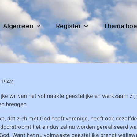
Algemeen
Register
Thema boe
 1942
ijke wil van het volmaakte geestelijke en werkzaam zi
ven brengen
jke, dat zich met God heeft verenigd, heeft ook dezelfde 
 doorstroomt het en dus zal nu worden gerealiseerd w
God. Want het nu volmaakte geestelijke brengt weliswa