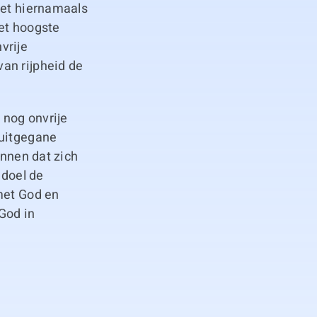
het hiernamaals
het hoogste
vrije
an rijpheid de
 nog onvrije
 uitgegane
innen dat zich
 doel de
met God en
God in