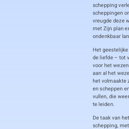
schepping verle
scheppingen ont
vreugde deze w
met Zijn plan en
ondenkbaar lan
Het geestelijk
de liefde – tot
voor het wezenl
aan al het weze
het volmaakte 
en scheppen en
vullen, die we
te leiden.
De taak van het
schepping, met 