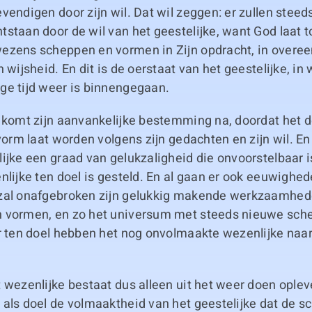
vendigen door zijn wil. Dat wil zeggen: er zullen stee
staan door de wil van het geestelijke, want God laat t
ezens scheppen en vormen in Zijn opdracht, in over
 wijsheid. En dit is de oerstaat van het geestelijke, in
ge tijd weer is binnengegaan.
e komt zijn aanvankelijke bestemming na, doordat het d
 vorm laat worden volgens zijn gedachten en zijn wil. En
ijke een graad van gelukzaligheid die onvoorstelbaar i
nlijke ten doel is gesteld. En al gaan er ook eeuwighe
zal onafgebroken zijn gelukkig makende werkzaamhed
 vormen, en zo het universum met steeds nieuwe sch
er ten doel hebben het nog onvolmaakte wezenlijke naa
 wezenlijke bestaat dus alleen uit het weer doen ople
als doel de volmaaktheid van het geestelijke dat de sc