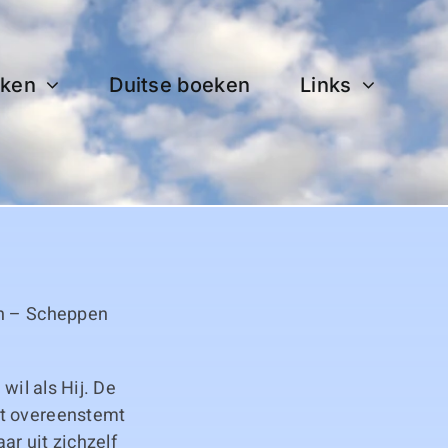
ken
Duitse boeken
Links
jn – Scheppen
wil als Hij. De
at overeenstemt
ar uit zichzelf