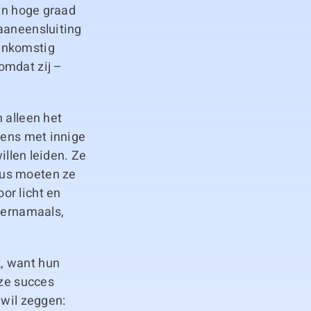
een hoge graad
aaneensluiting
eenkomstig
omdat zij –
 alleen het
zens met innige
illen leiden. Ze
Dus moeten ze
or licht en
hiernamaals,
, want hun
 ze succes
 wil zeggen: