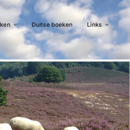
ken
Duitse boeken
Links