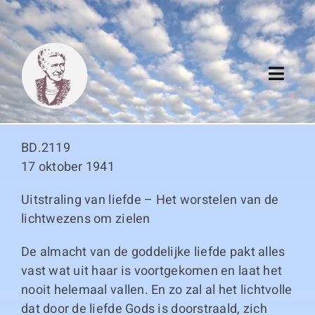
Skip
to
content
Toggl
Navig
Algemeen
BD.2119
Register
17 oktober 1941
Uitstraling van liefde – Het worstelen van de
Thema boeken
lichtwezens om zielen
Duitse boeken
De almacht van de goddelijke liefde pakt alles
vast wat uit haar is voortgekomen en laat het
Links
nooit helemaal vallen. En zo zal al het lichtvolle
dat door de liefde Gods is doorstraald, zich