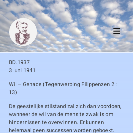
Skip
to
content
Toggl
Navig
Algemeen
BD.1937
Register
3 juni 1941
Wil – Genade (Tegenwerping Filippenzen 2 :
Thema boeken
13)
Duitse boeken
De geestelijke stilstand zal zich dan voordoen,
wanneer de wil van de mens te zwak is om
Links
hindernissen te overwinnen. Er kunnen
helemaal geen successen worden geboekt.