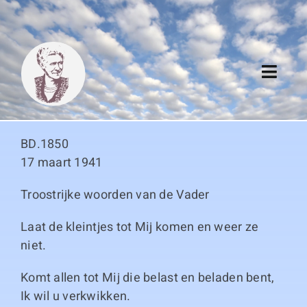
Skip
to
content
Toggl
Navig
Algemeen
BD.1850
Register
17 maart 1941
Troostrijke woorden van de Vader
Thema boeken
Laat de kleintjes tot Mij komen en weer ze
Duitse boeken
niet.
Komt allen tot Mij die belast en beladen bent,
Links
Ik wil u verkwikken.