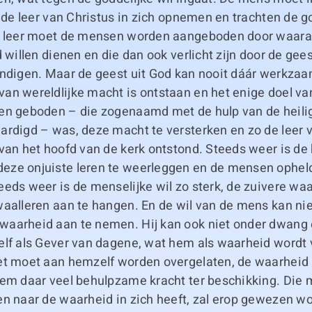
l de leer van Christus in zich opnemen en trachten de go
e leer moet de mensen worden aangeboden door waara
d willen dienen en die dan ook verlicht zijn door de gees
ondigen. Maar de geest uit God kan nooit dáár werkzaa
an wereldlijke macht is ontstaan en het enige doel va
en geboden – die zogenaamd met de hulp van de heili
ardigd – was, deze macht te versterken en zo de leer 
van het hoofd van de kerk ontstond. Steeds weer is de 
ze onjuiste leren te weerleggen en de mensen opheld
eds weer is de menselijke wil zo sterk, de zuivere waa
waalleren aan te hangen. En de wil van de mens kan ni
aarheid aan te nemen. Hij kan ook niet onder dwang
elf als Gever van dagene, wat hem als waarheid wordt
et moet aan hemzelf worden overgelaten, de waarheid i
hem daar veel behulpzame kracht ter beschikking. Die
en naar de waarheid in zich heeft, zal erop gewezen w