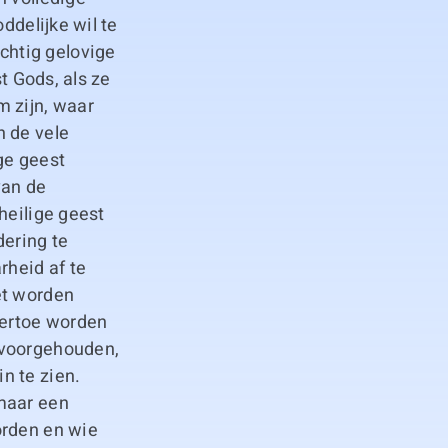
ddelijke wil te
chtig gelovige
t Gods, als ze
m zijn, waar
n de vele
ge geest
van de
heilige geest
ering te
rheid af te
et worden
 ertoe worden
 voorgehouden,
n te zien.
 maar een
orden en wie