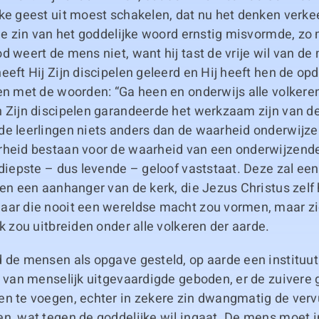
jke geest uit moest schakelen, dat nu het denken verk
 de zin van het goddelijke woord ernstig misvormde, zo
d weert de mens niet, want hij tast de vrije wil van de
eeft Hij Zijn discipelen geleerd en Hij heeft hen de op
en met de woorden: “Ga heen en onderwijs alle volkere
 Zijn discipelen garandeerde het werkzaam zijn van de
e leerlingen niets anders dan de waarheid onderwijzen
rheid bestaan voor de waarheid van een onderwijzend
 diepste – dus levende – geloof vaststaat. Deze zal ee
 en een aanhanger van de kerk, die Jezus Christus zelf 
aar die nooit een wereldse macht zou vormen, maar zi
jk zou uitbreiden onder alle volkeren der aarde.
 de mensen als opgave gesteld, op aarde een instituut
r van menselijk uitgevaardigde geboden, er de zuivere g
en te voegen, echter in zekere zin dwangmatig de vervu
n, wat tegen de goddelijke wil ingaat. De mens moet i