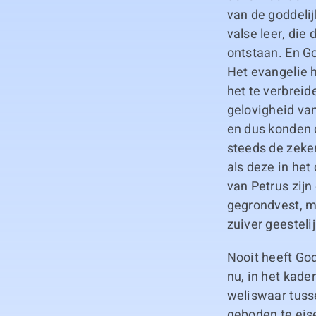
van de goddeli
valse leer, die
ontstaan. En Go
Het evangelie h
het te verbreid
gelovigheid van
en dus konden d
steeds de zeke
als deze in het
van Petrus zijn
gegrondvest, m
zuiver geesteli
Nooit heeft God
nu, in het kade
weliswaar tuss
geboden te eise