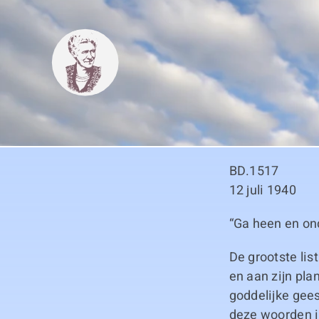
Skip
to
content
BD.1517
12 juli 1940
“Ga heen en ond
De grootste lis
en aan zijn pl
goddelijke geest
deze woorden in