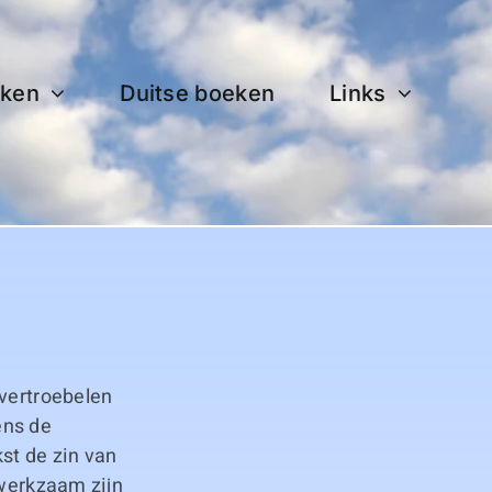
ken
Duitse boeken
Links
 vertroebelen
ens de
kst de zin van
 werkzaam zijn