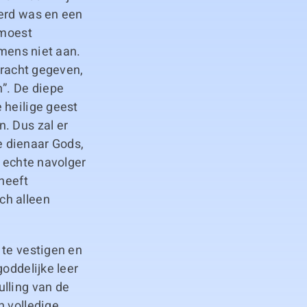
eerd was en een
 moest
 mens niet aan.
dracht gegeven,
n”. De diepe
 heilige geest
. Dus zal er
e dienaar Gods,
n echte navolger
heeft
ch alleen
 te vestigen en
oddelijke leer
lling van de
n volledige