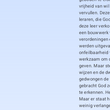
vrijheid van wi
vervullen. Dez
leraren, die Go
deze leer verk
een bouwwerk v
verordeningen 
werden uitgeva
onfeilbaarheid 
werkzaam om de
geven. Maar ste
wijzen en de d
gedwongen de w
gebracht God z
te erkennen. H
Maar er staat 
weinig verlang